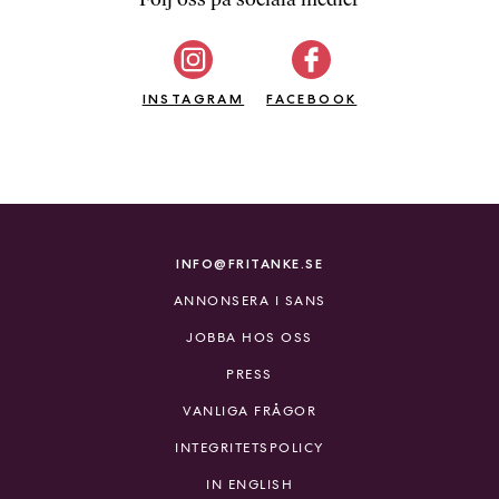
b
ö
c
INSTAGRAM
k
FACEBOOK
e
r
o
n
l
i
INFO@FRITANKE.SE
n
ANNONSERA I SANS
e
h
JOBBA HOS OSS
o
PRESS
s
F
VANLIGA FRÅGOR
r
INTEGRITETSPOLICY
i
T
IN ENGLISH