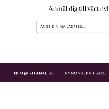
Anmäl dig till vårt n
ANNONSERA I SANS
INFO@FRITANKE.SE