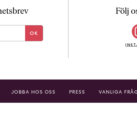
i
T
yhetsbrev
Följ o
a
n
k
e
INS
JOBBA HOS OSS
PRESS
VANLIGA FRÅ