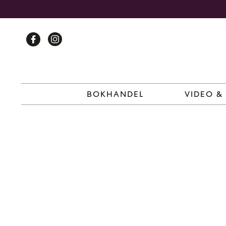
Skip
to
content
BOKHANDEL
VIDEO &