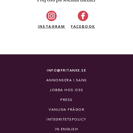
b
ö
c
INSTAGRAM
k
FACEBOOK
e
r
o
n
l
i
INFO@FRITANKE.SE
n
ANNONSERA I SANS
e
h
JOBBA HOS OSS
o
PRESS
s
F
VANLIGA FRÅGOR
r
INTEGRITETSPOLICY
i
T
IN ENGLISH