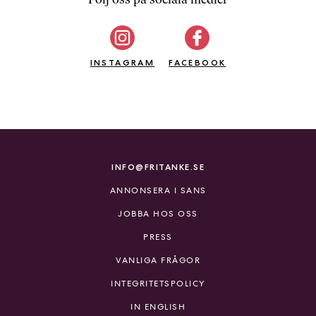
b
ö
c
INSTAGRAM
k
FACEBOOK
e
r
o
n
l
i
INFO@FRITANKE.SE
n
ANNONSERA I SANS
e
h
JOBBA HOS OSS
o
PRESS
s
F
VANLIGA FRÅGOR
r
INTEGRITETSPOLICY
i
T
IN ENGLISH