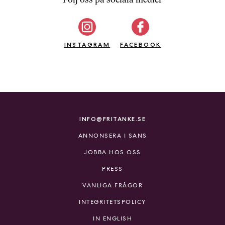
b
ö
c
INSTAGRAM
k
FACEBOOK
e
r
o
n
l
i
INFO@FRITANKE.SE
n
ANNONSERA I SANS
e
h
JOBBA HOS OSS
o
PRESS
s
F
VANLIGA FRÅGOR
r
INTEGRITETSPOLICY
i
T
IN ENGLISH