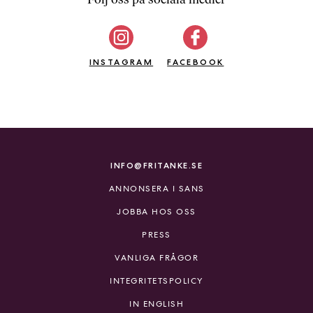
b
ö
c
INSTAGRAM
k
FACEBOOK
e
r
o
n
l
i
INFO@FRITANKE.SE
n
ANNONSERA I SANS
e
h
JOBBA HOS OSS
o
PRESS
s
F
VANLIGA FRÅGOR
r
INTEGRITETSPOLICY
i
T
IN ENGLISH