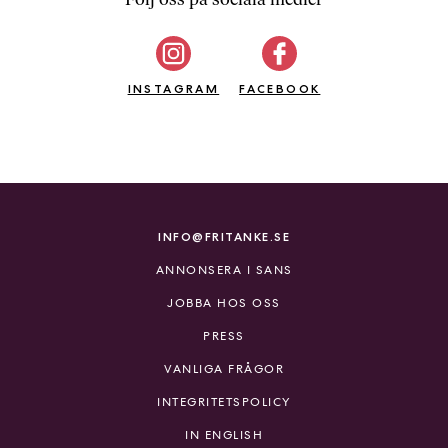
b
ö
c
INSTAGRAM
k
FACEBOOK
e
r
o
n
l
i
INFO@FRITANKE.SE
n
ANNONSERA I SANS
e
h
JOBBA HOS OSS
o
PRESS
s
F
VANLIGA FRÅGOR
r
INTEGRITETSPOLICY
i
T
IN ENGLISH