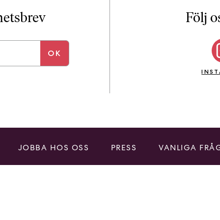
i
T
yhetsbrev
Följ o
a
n
k
e
INS
JOBBA HOS OSS
PRESS
VANLIGA FRÅ