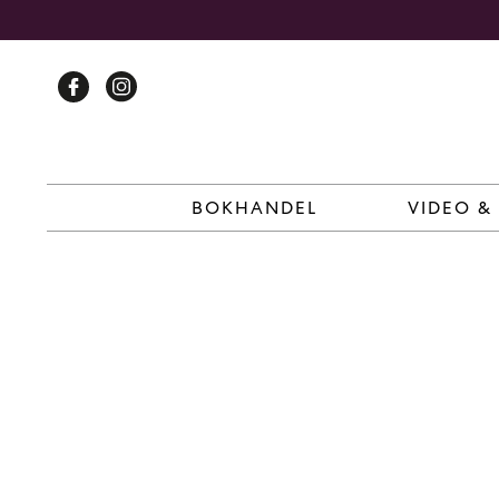
Skip
to
content
BOKHANDEL
VIDEO &