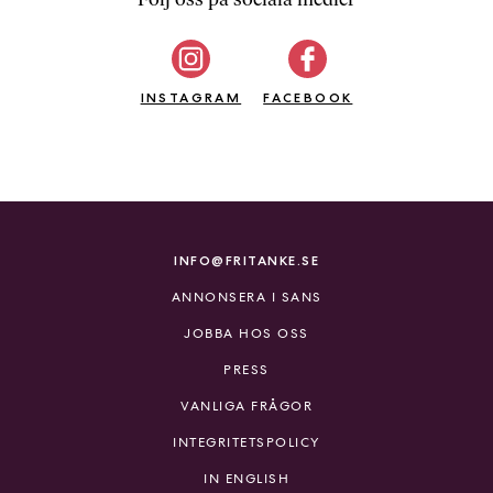
b
ö
c
INSTAGRAM
k
FACEBOOK
e
r
o
n
l
i
INFO@FRITANKE.SE
n
ANNONSERA I SANS
e
h
JOBBA HOS OSS
o
PRESS
s
F
VANLIGA FRÅGOR
r
INTEGRITETSPOLICY
i
T
IN ENGLISH