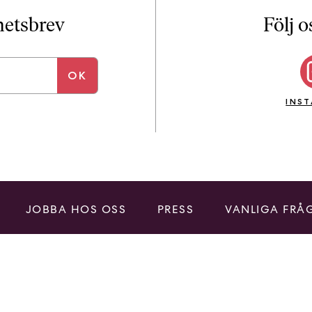
i
T
yhetsbrev
Följ o
a
n
k
e
INS
JOBBA HOS OSS
PRESS
VANLIGA FRÅ