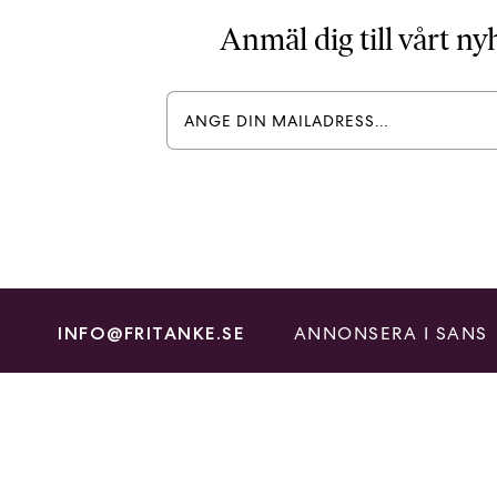
Anmäl dig till vårt n
ANNONSERA I SANS
INFO@FRITANKE.SE