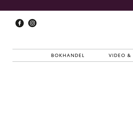
Skip
to
content
BOKHANDEL
VIDEO &