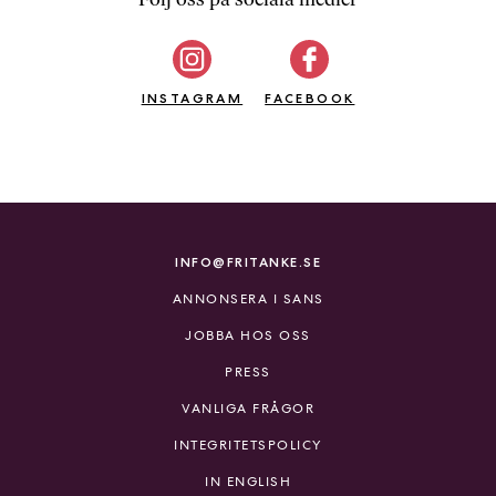
b
ö
c
INSTAGRAM
k
FACEBOOK
e
r
o
n
l
i
INFO@FRITANKE.SE
n
ANNONSERA I SANS
e
h
JOBBA HOS OSS
o
PRESS
s
F
VANLIGA FRÅGOR
r
INTEGRITETSPOLICY
i
T
IN ENGLISH