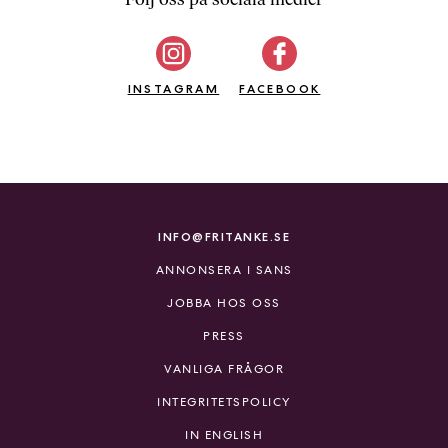
b
ö
c
INSTAGRAM
k
FACEBOOK
e
r
o
n
l
i
INFO@FRITANKE.SE
n
ANNONSERA I SANS
e
h
JOBBA HOS OSS
o
PRESS
s
F
VANLIGA FRÅGOR
r
INTEGRITETSPOLICY
i
T
IN ENGLISH