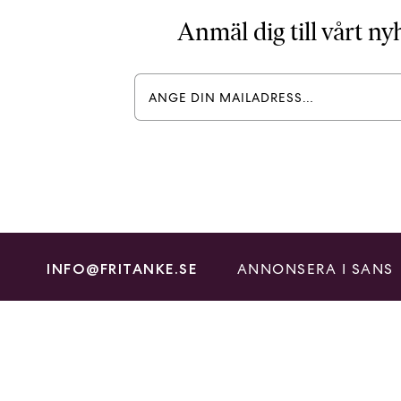
Anmäl dig till vårt n
ANNONSERA I SANS
INFO@FRITANKE.SE