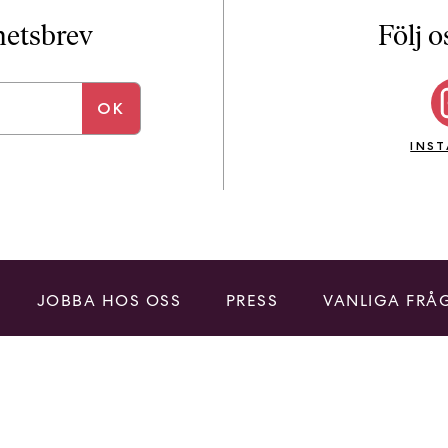
i
T
yhetsbrev
Följ o
a
n
k
e
INS
JOBBA HOS OSS
PRESS
VANLIGA FRÅ