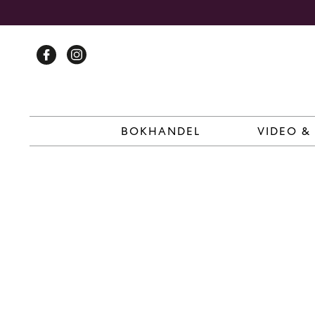
Skip
to
content
BOKHANDEL
VIDEO &