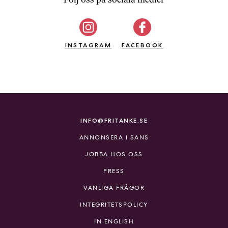
b
ö
c
INSTAGRAM
k
FACEBOOK
e
r
o
n
l
i
INFO@FRITANKE.SE
n
ANNONSERA I SANS
e
h
JOBBA HOS OSS
o
PRESS
s
F
VANLIGA FRÅGOR
r
INTEGRITETSPOLICY
i
T
IN ENGLISH