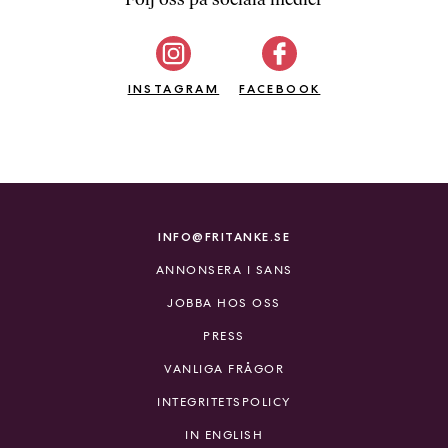
b
ö
c
INSTAGRAM
k
FACEBOOK
e
r
o
n
l
i
INFO@FRITANKE.SE
n
ANNONSERA I SANS
e
h
JOBBA HOS OSS
o
PRESS
s
F
VANLIGA FRÅGOR
r
INTEGRITETSPOLICY
i
T
IN ENGLISH