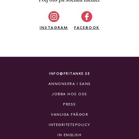
b
ö
c
INSTAGRAM
k
FACEBOOK
e
r
o
n
l
i
INFO@FRITANKE.SE
n
ANNONSERA I SANS
e
h
JOBBA HOS OSS
o
PRESS
s
F
VANLIGA FRÅGOR
r
INTEGRITETSPOLICY
i
T
IN ENGLISH