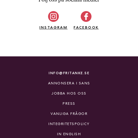
b
ö
c
INSTAGRAM
k
FACEBOOK
e
r
o
n
l
i
INFO@FRITANKE.SE
n
ANNONSERA I SANS
e
h
JOBBA HOS OSS
o
PRESS
s
F
VANLIGA FRÅGOR
r
INTEGRITETSPOLICY
i
T
IN ENGLISH