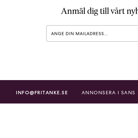
Anmäl dig till vårt n
ANNONSERA I SANS
INFO@FRITANKE.SE