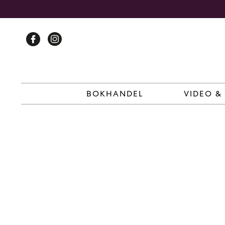
Skip
to
content
BOKHANDEL
VIDEO &