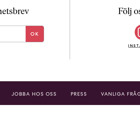
i
T
yhetsbrev
Följ o
a
n
k
e
INS
JOBBA HOS OSS
PRESS
VANLIGA FRÅ