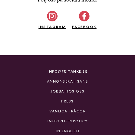
b
ö
c
INSTAGRAM
k
FACEBOOK
e
r
o
n
l
i
INFO@FRITANKE.SE
n
ANNONSERA I SANS
e
h
JOBBA HOS OSS
o
PRESS
s
F
VANLIGA FRÅGOR
r
INTEGRITETSPOLICY
i
T
IN ENGLISH