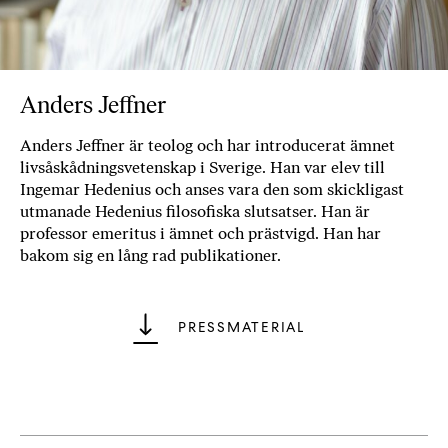
b
ö
c
k
Anders Jeffner
e
r
Anders Jeffner är teolog och har introducerat ämnet
o
livsåskådningsvetenskap i Sverige. Han var elev till
n
Ingemar Hedenius och anses vara den som skickligast
l
utmanade Hedenius filosofiska slutsatser. Han är
i
professor emeritus i ämnet och prästvigd. Han har
n
bakom sig en lång rad publikationer.
e
h
o
PRESSMATERIAL
s
F
r
i
T