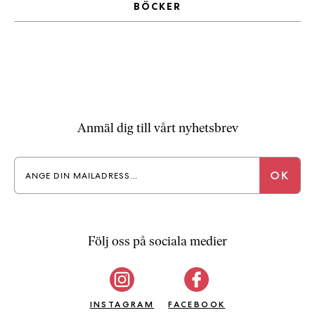
BÖCKER
a
n
k
e
Anmäl dig till vårt nyhetsbrev
Följ oss på sociala medier
INSTAGRAM
FACEBOOK