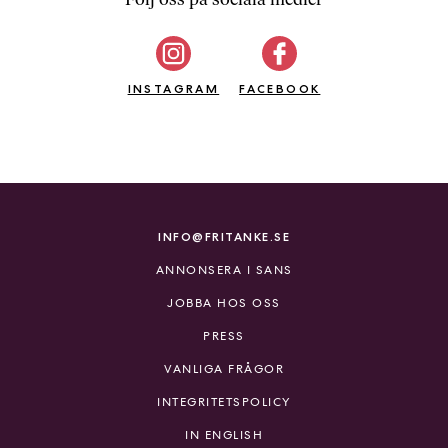
b
ö
c
INSTAGRAM
k
FACEBOOK
e
r
o
n
l
i
INFO@FRITANKE.SE
n
ANNONSERA I SANS
e
h
JOBBA HOS OSS
o
PRESS
s
F
VANLIGA FRÅGOR
r
INTEGRITETSPOLICY
i
T
IN ENGLISH