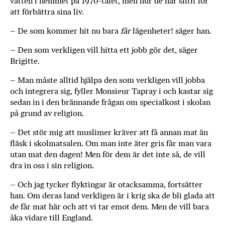
vatten i hemmet på 1970-talet, men hur de har slitit för
att förbättra sina liv.
– De som kommer hit nu bara
får
lägenheter! säger han.
– Den som verkligen vill hitta ett jobb gör det, säger
Brigitte.
– Man måste alltid hjälpa den som verkligen vill jobba
och integrera sig, fyller Monsieur Tapray i och kastar sig
sedan in i den brännande frågan om specialkost i skolan
på grund av religion.
– Det stör mig att muslimer kräver att få annan mat än
fläsk i skolmatsalen. Om man inte äter gris får man vara
utan mat den dagen! Men för dem är det inte så, de vill
dra in oss i sin religion.
– Och jag tycker flyktingar är otacksamma, fortsätter
han. Om deras land verkligen är i krig ska de bli glada att
de får mat här och att vi tar emot dem. Men de vill bara
åka vidare till England.