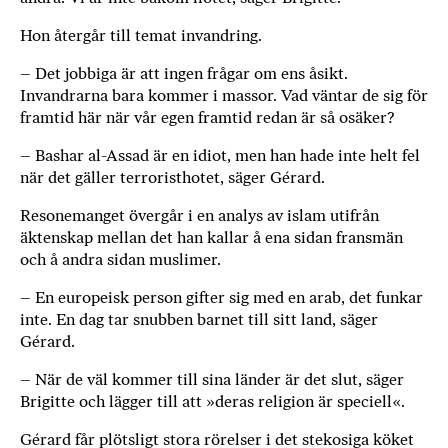
Hon återgår till temat invandring.
– Det jobbiga är att ingen frågar om ens åsikt.
Invandrarna bara kommer i massor. Vad väntar de sig för
framtid här när vår egen framtid redan är så osäker?
– Bashar al-Assad är en idiot, men han hade inte helt fel
när det gäller terroristhotet, säger Gérard.
Resonemanget övergår i en analys av islam utifrån
äktenskap mellan det han kallar å ena sidan fransmän
och å andra sidan muslimer.
– En europeisk person gifter sig med en arab, det funkar
inte. En dag tar snubben barnet till sitt land, säger
Gérard.
– När de väl kommer till sina länder är det slut, säger
Brigitte och lägger till att »deras religion är speciell«.
Gérard får plötsligt stora rörelser i det stekosiga köket