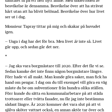
samtalet in på ett helt nytt ämne. Men undertonen av
besvikelse är densamma. Besvikelse över att ha strävat
hårt utan att ha blivit belönad. Besvikelse över hur livet
ser ut i dag.
Monsieur Tapray tittar på mig och skakar på huvudet
igen.
– Unga i dag har det för bra. Men livet
är
inte så. Livet
går upp, och sedan går det ner.
*
– Jag ska vara borgmästare till 2020. Efter det får vi se.
Sedan kanske det inte finns någon borgmästare längre.
Förr hade vi all makt. Man kunde göra saker, man fick ha
hand om pengar. I dag om du till exempel vill göra en väg
måste du be om subventioner från hundra olika ställen.
Förr kunde du sätta en kommunalarbetare på att städa
trottoarer eller tvätta fasader, nu får jag inte bestämma
sådant längre. År 2020 kommer det vara slut på att vi
själva sköter vattnet också, en annan aktör tar över och