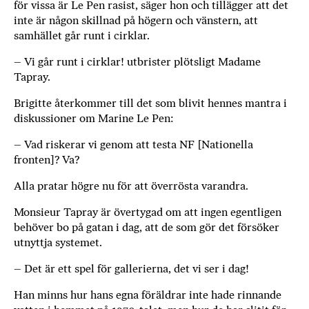
för vissa är Le Pen rasist, säger hon och tillägger att det
inte är någon skillnad på högern och vänstern, att
samhället går runt i cirklar.
– Vi går runt i cirklar! utbrister plötsligt Madame
Tapray.
Brigitte återkommer till det som blivit hennes mantra i
diskussioner om Marine Le Pen:
– Vad riskerar vi genom att testa NF ­[Nationella
fronten]? Va?
Alla pratar högre nu för att överrösta varandra.
Monsieur Tapray är övertygad om att ingen egentligen
behöver bo på gatan i dag, att de som gör det försöker
utnyttja systemet.
– Det är ett spel för gallerierna, det vi ser i dag!
Han minns hur hans egna föräldrar inte hade rinnande