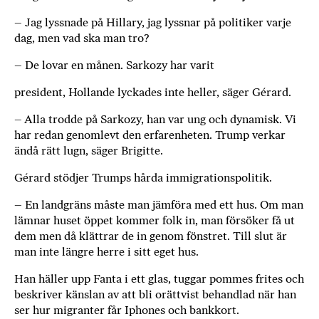
a
– Jag lyssnade på Hillary, jag lyssnar på politiker varje
n
dag, men vad ska man tro?
k
e
– De lovar en månen. Sarkozy har varit
president, Hollande lyckades inte heller, säger Gérard.
– Alla trodde på Sarkozy, han var ung och dynamisk. Vi
har redan genomlevt den erfarenheten. Trump verkar
ändå rätt lugn, säger Brigitte.
Gérard stödjer Trumps hårda immigrationspolitik.
– En landgräns måste man jämföra med ett hus. Om man
lämnar huset öppet kommer folk in, man försöker få ut
dem men då klättrar de in genom fönstret. Till slut är
man inte längre herre i sitt eget hus.
Han häller upp Fanta i ett glas, tuggar pommes frites och
beskriver känslan av att bli orättvist behandlad när han
ser hur migranter får Iphones och bankkort.