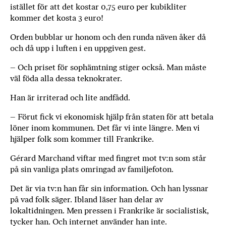
istället för att det kostar 0,75 euro per kubikliter
kommer det kosta 3 euro!
Orden bubblar ur honom och den runda näven åker då
och då upp i luften i en upp­given gest.
– Och priset för sophämtning stiger också. Man måste
väl föda alla dessa teknokrater.
Han är irriterad och lite andfådd.
– Förut fick vi ekonomisk hjälp från staten för att betala
löner inom kommunen. Det får vi inte längre. Men vi
hjälper folk som kommer till Frankrike.
Gérard Marchand viftar med fingret mot tv:n som står
på sin vanliga plats omringad av familjefoton.
Det är via tv:n han får sin information. Och han lyssnar
på vad folk säger. Ibland läser han delar av
lokaltidningen. Men pressen i Frankrike är socialistisk,
tycker han. Och internet använder han inte.