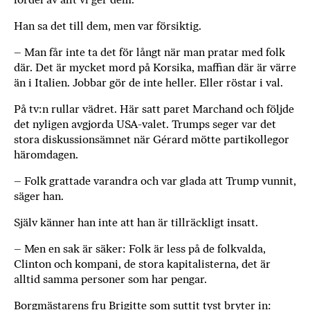
b
Han sa det till dem, men var försiktig.
ö
c
– Man får inte ta det för långt när man pratar med folk
k
där. Det är mycket mord på Korsika, maffian där är värre
e
än i Italien. Jobbar gör de inte heller. Eller röstar i val.
r
På tv:n rullar vädret. Här satt paret ­Marchand och följde
o
det nyligen avgjorda USA-valet. Trumps seger var det
n
stora diskussionsämnet när Gérard mötte partikollegor
l
häromdagen.
i
n
– Folk grattade varandra och var glada att Trump vunnit,
e
säger han.
h
o
Själv känner han inte att han är tillräckligt insatt.
s
– Men en sak är säker: Folk är less på de folkvalda,
F
Clinton och kompani, de stora kapitalisterna, det är
r
alltid samma personer som har pengar.
i
T
Borgmästarens fru Brigitte som suttit tyst bryter in: