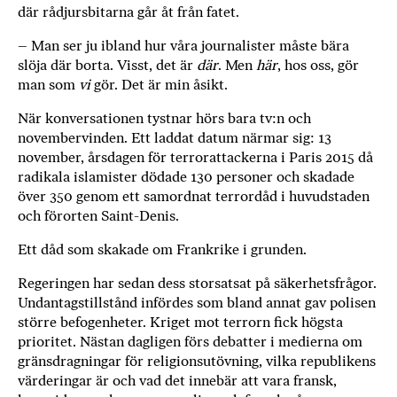
där rådjursbitarna går åt från fatet.
– Man ser ju ibland hur våra journalister måste bära
slöja där borta. Visst, det är
där
. Men
här
, hos oss, gör
man som
vi
gör. Det är min åsikt.
När konversationen tystnar hörs bara tv:n och
novembervinden. Ett laddat datum närmar sig: 13
november, årsdagen för terrorattackerna i Paris 2015 då
radikala islamister dödade 130 personer och skadade
över 350 genom ett samordnat terrordåd i huvudstaden
och förorten Saint-Denis.
Ett dåd som skakade om Frankrike i ­grunden.
Regeringen har sedan dess storsatsat på säkerhetsfrågor.
Undantagstillstånd infördes som bland annat gav polisen
större befogenheter. Kriget mot terrorn fick högsta
prioritet. Nästan dagligen förs debatter i medierna om
gränsdragningar för religionsutövning, vilka republikens
värderingar är och vad det innebär att vara fransk,