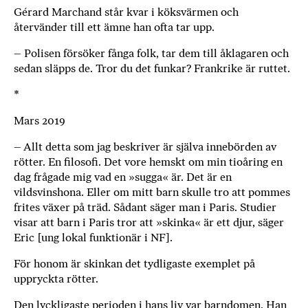
Gérard Marchand står kvar i köksvärmen och
återvänder till ett ämne han ofta tar upp.
– Polisen försöker fånga folk, tar dem till åklagaren och
sedan släpps de. Tror du det funkar? Frankrike är ruttet.
*
Mars 2019
– Allt detta som jag beskriver är själva innebörden av
rötter. En filosofi. Det vore hemskt om min tioåring en
dag frågade mig vad en »sugga« är. Det är en
vildsvinshona. Eller om mitt barn skulle tro att pommes
frites växer på träd. Sådant säger man i Paris. Studier
visar att barn i Paris tror att »skinka« är ett djur, säger
Eric [ung lokal funktionär i NF].
För honom är skinkan det tydligaste exemplet på
uppryckta rötter.
Den lyckligaste perioden i hans liv var barndomen. Han