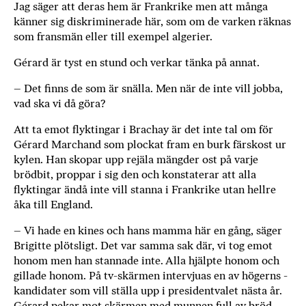
Jag säger att deras hem är Frankrike men att många
känner sig diskriminerade här, som om de varken räknas
som fransmän eller till exempel algerier.
Gérard är tyst en stund och verkar tänka på annat.
– Det finns de som är snälla. Men när de inte vill jobba,
vad ska vi då göra?
Att ta emot flyktingar i Brachay är det inte tal om för
Gérard Marchand som plockat fram en burk färskost ur
kylen. Han skopar upp rejäla mängder ost på varje
brödbit, proppar i sig den och konstaterar att alla
flyktingar ändå inte vill stanna i Frankrike utan hellre
åka till England.
– Vi hade en kines och hans mamma här en gång, säger
Brigitte plötsligt. Det var samma sak där, vi tog emot
honom men han stannade inte. Alla hjälpte honom och
gillade honom. På tv-skärmen intervjuas en av högerns ­
kandidater som vill ställa upp i presidentvalet nästa år.
Gérard pekar mot skärmen med munnen full av bröd.