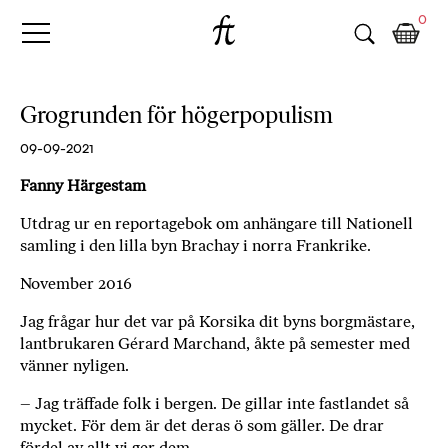
Fri
Skip
B
0
to
o
Tanke
content
k
h
a
Grogrunden för högerpopulism
n
d
09-09-2021
e
Fanny Härgestam
l
p
Utdrag ur en reportagebok om anhängare till Nationell
å
samling i den lilla byn Brachay i norra Frankrike.
n
November 2016
ä
t
Jag frågar hur det var på Korsika dit byns borgmästare,
e
lantbrukaren Gérard Marchand, åkte på semester med
t
vänner nyligen.
,
k
– Jag träffade folk i bergen. De gillar inte fastlandet så
ö
mycket. För dem är det deras ö som gäller. De drar
p
fördel av allt vi ger dem.