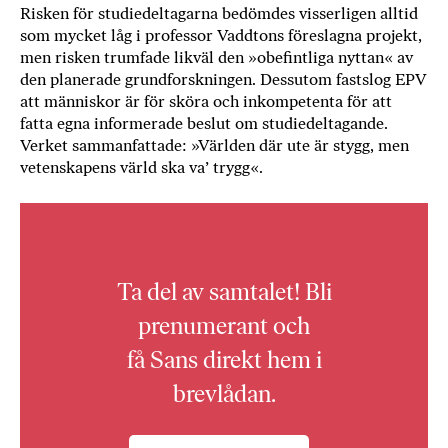
Risken för studiedeltagarna bedömdes visserligen alltid
som mycket låg i professor Vaddtons föreslagna projekt,
men risken trumfade likväl den »obefintliga nyttan« av
den planerade grundforskningen. Dessutom fastslog EPV
att människor är för sköra och inkompetenta för att
fatta egna informerade beslut om studiedeltagande.
Verket sammanfattade: »Världen där ute är stygg, men
vetenskapens värld ska va’ trygg«.
Ta del av samtalet! Bli
prenumerant och
få Sans direkt hem i
brevlådan.