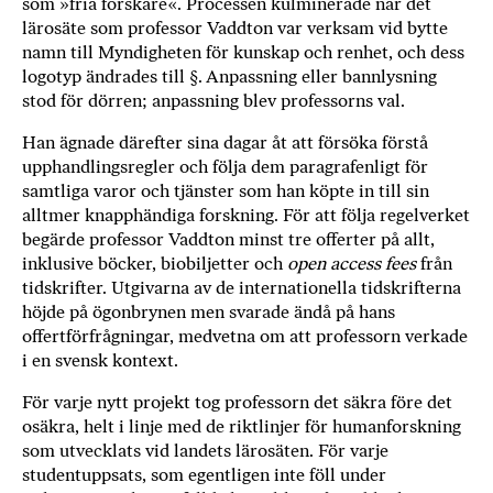
som »fria forskare«. Processen kulminerade när det
a
lärosäte som professor Vaddton var verksam vid bytte
n
namn till Myndigheten för kunskap och renhet, och dess
k
logotyp ändrades till §. Anpassning eller bannlysning
e
stod för dörren; anpassning blev professorns val.
Han ägnade därefter sina dagar åt att försöka förstå
upphandlingsregler och följa dem paragrafenligt för
samtliga varor och tjänster som han köpte in till sin
alltmer knapphändiga forskning. För att följa regelverket
begärde professor Vaddton minst tre offerter på allt,
inklusive böcker, biobiljetter och
open access fees
från
tidskrifter. Utgivarna av de internationella tidskrifterna
höjde på ögonbrynen men svarade ändå på hans
offertförfrågningar, medvetna om att professorn verkade
i en svensk kontext.
För varje nytt projekt tog professorn det säkra före det
osäkra, helt i linje med de riktlinjer för humanforskning
som utvecklats vid landets lärosäten. För varje
studentuppsats, som egentligen inte föll under