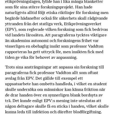
etikprövningslagen, fyllde han i lika många blanketter
som för sina större forskningsprojekt. Han hade
naturligtvis alltid följt etiska riktlinjer för forskning men
begärde hädanefter också för säkerhets skull rådgivande
yttranden från det statliga verk, Etikprövningsverket
(EPV), som reglerade vilken forskning som fick bedrivas
vid landets lärosäten. Att paragraferna tycktes viktigare
än akademins autonomi och forskningens frihet var
visserligen en obehaglig insikt som professor Vaddton
rapporteras ha gett uttryck för, men insikten fick med
tiden ge vika för behovet av anpassning.
Trots sina ansträngningar att anpassa sin forskning till
paragraferna fick professor Vaddton allt som oftast
avslag från EPV. Det gällde till exempel ett
uppsatsarbete han ombetts handleda, i vilket en student
skulle undersöka om människor kan känna friktion när
de drar handen över en synnerligen blank bordsyta av
trä. Det kunde enligt EPV:s mening inte uteslutas att
någon deltagare skulle få en sticka i handen, vilket skulle
kunna leda till infektion och därefter blodförgiftning.