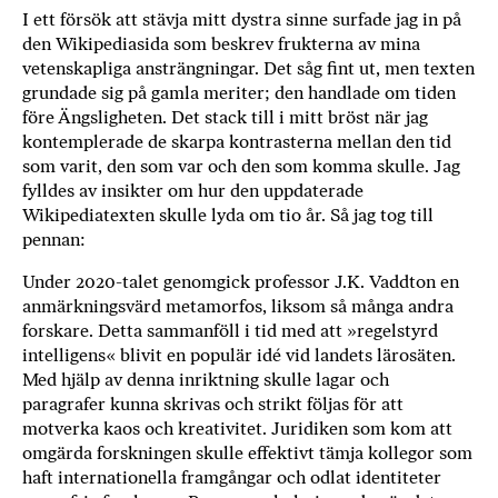
I ett försök att stävja mitt dystra sinne surfade jag in på
b
den Wikipediasida som beskrev frukterna av mina
ö
vetenskapliga ansträngningar. Det såg fint ut, men texten
c
grundade sig på gamla meriter; den handlade om tiden
k
före Ängsligheten. Det stack till i mitt bröst när jag
e
kontemplerade de skarpa kontrasterna mellan den tid
r
som varit, den som var och den som komma skulle. Jag
o
fylldes av insikter om hur den uppdaterade
n
Wikipediatexten skulle lyda om tio år. Så jag tog till
l
pennan:
i
n
Under 2020-talet genomgick professor J.K. Vaddton en
e
anmärkningsvärd metamorfos, liksom så många andra
forskare. Detta sammanföll i tid med att »regelstyrd
h
intelligens« blivit en populär idé vid landets lärosäten.
o
Med hjälp av denna inriktning skulle lagar och
s
paragrafer kunna skrivas och strikt följas för att
F
motverka kaos och kreativitet. Juridiken som kom att
r
omgärda forskningen skulle effektivt tämja kollegor som
i
haft internationella framgångar och odlat identiteter
T