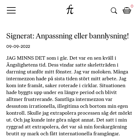
Fri
Skip
B
0
to
o
Tanke
content
k
h
a
Signerat: Anpassning eller bannlysning!
n
d
09-09-2022
e
JAG MINNS DET som i går. Det var en sen kväll i
l
Ängslighetens tid. Dess vindar satte skeletträden i
p
darrning utanför mitt fönster. Jag var moloken. Många
å
intermezzon hade på sista tiden stört mitt arbete. Jag
n
kom inte framåt, saker roterade i cirklar. Situationen
ä
hade byggts upp under en längre period och blivit
t
alltmer frustrerande. Samtliga intermezzon var
e
dessutom irrationella, illegitima och bortom min egen
t
kontroll. Skulle jag extrapolera processen såg det mörkt
,
ut. Och jag kunde inte göra något annat. Det satt i min
k
ryggrad att extrapolera, det var så min forskargärning
ö
brutit ny mark och fått internationella framgångar.
p