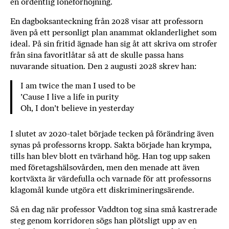
en ordentlig löneförhöjning.
En dagboksanteckning från 2028 visar att professorn
även på ett personligt plan anammat oklanderlighet som
ideal. På sin fritid ägnade han sig åt att skriva om strofer
från sina favoritlåtar så att de skulle passa hans
nuvarande situation. Den 2 augusti 2028 skrev han:
I am twice the man I used to be
’Cause I live a life in purity
Oh, I don’t believe in yesterday
I slutet av 2020-talet började tecken på förändring även
synas på professorns kropp. Sakta började han krympa,
tills han blev blott en tvärhand hög. Han tog upp saken
med företagshälsovården, men den menade att även
kortväxta är värdefulla och varnade för att professorns
klagomål kunde utgöra ett diskrimineringsärende.
Så en dag när professor Vaddton tog sina små kastrerade
steg genom korridoren sögs han plötsligt upp av en