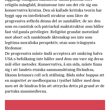
religiös mångfald, åtminstone inte om det rör sig om
konservativa kristna. Den så kallade kritiska teorin har
byggt upp en intellektuell struktur som låter de
progressiva avfärda denna del av samhället; de ser den
som en rasistisk och patriarkal maktstruktur som håller
fast vid gamla privilegier. Religiöst grundat motstånd
mot abort och samkönade äktenskap ses inte som
legitima moraliska perspektiv, utan som trångsynta
fördomar.
De progressiva måste ändå acceptera att omkring halva
USA:s befolkning inte håller med dem om vare sig deras
mål eller metoder. Konservativa, å sin sida, måste finna
sig i att landets etniska sammansättning förändras,
liksom kvinnors roll och ställning. Båda sidor hoppas att
en majoritet av medborgarna i tysthet håller med dem
men att de hindras från att uttrycka detta på grund av de
partiska massmedierna.