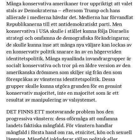
Många konservativa amerikaner tror uppriktigt att valet
stals av Demokraterna – eftersom Trump och hans
allierade i medierna hävdar det. Medierna har förvandlat
Republikanerna till ett antidemokratiskt parti. Men
konservativa i USA skulle i stället kunna följa Disraelis
strategi och omfamna de demografiska förändringarna;
de skulle kunna inse att många nya väljare kan lockas av
en konservativ politik snarare än av en högervriden
identitetspolitik. Många nyanlända invandrargrupper är
socialt konservativa och tror på en äldre version av den
amerikanska drömmen som skiljer sig från den som
förespråkas av vänsterns identitetspolitik. Dessa
grupper skulle kunna utgöra grunden för en genuint
konservativ majoritet, inte en majoritet som är ett
resultat av manipulering av valsystemet.
DET FINNS ETT motsvarande problem hos den
progressiva vänstern: dess oförmåga att omfamna
landets faktiska mångfald. För vänstern handlar
mångfald i första hand om ras, etnicitet, kön och sexuell
läggning. Mångfald inkluderar sällan politisk eller