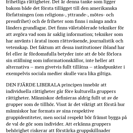
frihetliga rättigheter. Det är denna tanke som ligger
bakom både det första tillägget till den amerikanska
författningen (om religions-, yttrande-, mötes- och
pressfrihet) och de friheter som finns i många andra
länders grundlagar. Det finns väletablerade tekniker för
att avgöra vad som är saklig information; tekniker som
har använts i åratal inom rättsväsende, journalistik och
vetenskap. Det faktum att dessa institutioner ibland har
fel eller är fördomsfulla betyder inte att de bör förlora
sin ställning som informationskällor, inte heller att
alternativa – men givetvis fullt tillåtna – ståndpunkter i
exempelvis sociala medier skulle vara lika giltiga.
DEN FJÄRDE LIBERALA principen innebär att
individuella rättigheter går före kulturella gruppers
rättigheter. Människor definieras aldrig fullt ut av de
grupper som de tillhör. Visst är det viktigt att förstå hur
människor har formats av sina respektive
gruppidentiteter, men social respekt bör främst bygga på
de val de gör som individer. Att erkänna gruppers
behörighet riskerar att förstärka gruppskillnader