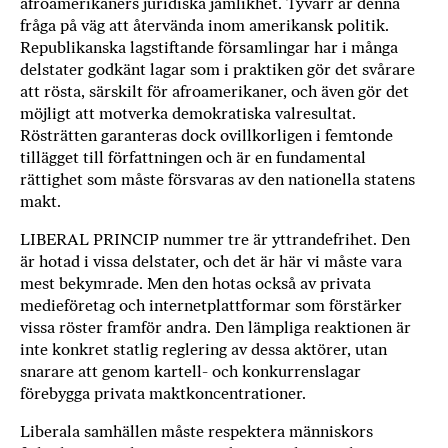
afroamerikaners juridiska jämlikhet. Tyvärr är denna
fråga på väg att återvända inom amerikansk politik.
Republikanska lagstiftande församlingar har i många
delstater godkänt lagar som i praktiken gör det svårare
att rösta, särskilt för afroamerikaner, och även gör det
möjligt att motverka demokratiska valresultat.
Rösträtten garanteras dock ovillkorligen i femtonde
tillägget till författningen och är en fundamental
rättighet som måste försvaras av den nationella statens
makt.
LIBERAL PRINCIP nummer tre är yttrandefrihet. Den
är hotad i vissa delstater, och det är här vi måste vara
mest bekymrade. Men den hotas också av privata
medieföretag och internetplattformar som förstärker
vissa röster framför andra. Den lämpliga reaktionen är
inte konkret statlig reglering av dessa aktörer, utan
snarare att genom kartell- och konkurrenslagar
förebygga privata maktkoncentrationer.
Liberala samhällen måste respektera människors