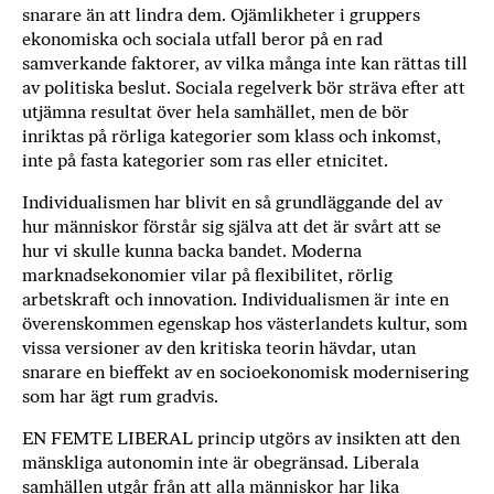
snarare än att lindra dem. Ojämlikheter i gruppers
ekonomiska och sociala utfall beror på en rad
samverkande faktorer, av vilka många inte kan rättas till
av politiska beslut. Sociala regelverk bör sträva efter att
utjämna resultat över hela samhället, men de bör
inriktas på rörliga kategorier som klass och inkomst,
inte på fasta kategorier som ras eller etnicitet.
Individualismen har blivit en så grundläggande del av
hur människor förstår sig själva att det är svårt att se
hur vi skulle kunna backa bandet. Moderna
marknadsekonomier vilar på flexibilitet, rörlig
arbetskraft och innovation. Individualismen är inte en
överenskommen egenskap hos västerlandets kultur, som
vissa versioner av den kritiska teorin hävdar, utan
snarare en bieffekt av en socioekonomisk modernisering
som har ägt rum gradvis.
EN FEMTE LIBERAL princip utgörs av insikten att den
mänskliga autonomin inte är obegränsad. Liberala
samhällen utgår från att alla människor har lika