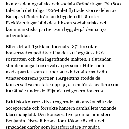
a
hantera demografiska och sociala förändringar. På 1800-
n
talet och det tidiga 1900-talet flyttade större delen av
k
Europas bönder från landsbygden till tätorter.
Fackföreningar bildades, liksom socialistiska och
e
kommunistiska partier som byggde på denna nya
arbetarklass.
Efter det att Tyskland förenats 1871 försökte
konservativa politiker i landet att begränsa både
rösträtten och den lagstiftande makten. I slutändan
stödde många konservativa personer Hitler och
nazistpartiet som ett mer attraktivt alternativ än
vänsterextrema partier. I Argentina stödde de
konservativa en statskupp 1930, den första av flera som
inträffade under de följande två generationerna.
Brittiska konservativa reagerade på omvänt sätt: de
accepterade och försökte hantera samhällets växande
klassmångfald. Den konservative premiärministern
Benjamin Disraeli ivrade för utökad rösträtt och
smädades därför som klassförrädare av andra