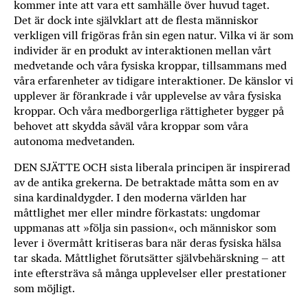
kommer inte att vara ett samhälle över huvud taget.
Det är dock inte självklart att de flesta människor
verkligen vill frigöras från sin egen natur. Vilka vi är som
individer är en produkt av interaktionen mellan vårt
medvetande och våra fysiska kroppar, tillsammans med
våra erfarenheter av tidigare interaktioner. De känslor vi
upplever är förankrade i vår upplevelse av våra fysiska
kroppar. Och våra medborgerliga rättigheter bygger på
behovet att skydda såväl våra kroppar som våra
autonoma medvetanden.
DEN SJÄTTE OCH sista liberala principen är inspirerad
av de antika grekerna. De betraktade måtta som en av
sina kardinaldygder. I den moderna världen har
måttlighet mer eller mindre förkastats: ungdomar
uppmanas att »följa sin passion«, och människor som
lever i övermått kritiseras bara när deras fysiska hälsa
tar skada. Måttlighet förutsätter självbehärskning – att
inte eftersträva så många upplevelser eller prestationer
som möjligt.