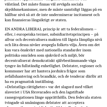
välstånd. Det måste finnas väl avvägda sociala
skyddsmekanismer, men de måste samtidigt läggas på en
hållbar nivå så att de inte underminerar incitament och
kan finansieras långsiktigt av staten.
EN ANDRA LIBERAL princip är att ta federalismen –
eller, i europeiska termer, subsidiaritetsprincipen – på
allvar och decentralisera makten till lägsta lämpliga nivå
och låta dessa nivåer avspegla folkets vilja. Även om det
kan vara önskvärt med nationella standarder inom
politiska områden som sjukvård och miljö, bör
decentraliserat demokratiskt självbestämmande väga
tyngre än fullständig enhetlighet. Delstater, regioner och
kommuner har att hantera jordnära frågor som
avfallshantering och brandkår, och de tenderar därför att
ha en pragmatisk inställning.
»Delstatliga rättigheter« var det slagord med vilket
slaveriet i USA försvarades och den lagstiftade
rassegregationen länge upprätthölls. Den federala staten
tvingade så småningom delstater att acceptera