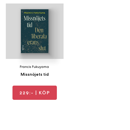
Francis Fukuyama
Missnöjets tid
229:-
| KÖP