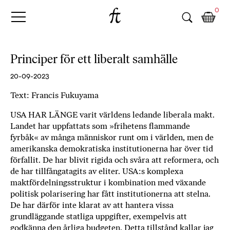
Fri
Skip
B
0
to
o
Tanke
content
k
h
a
Principer för ett liberalt samhälle
n
d
20-09-2023
e
Text: Francis Fukuyama
l
p
USA HAR LÄNGE varit världens ledande liberala makt.
å
Landet har uppfattats som »frihetens flammande
n
fyrbåk« av många människor runt om i världen, men de
ä
amerikanska demokratiska institutionerna har över tid
t
förfallit. De har blivit rigida och svåra att reformera, och
e
de har tillfångatagits av eliter. USA:s komplexa
t
maktfördelningsstruktur i kombination med växande
politisk polarisering har fått institutionerna att stelna.
,
De har därför inte klarat av att hantera vissa
k
grundläggande statliga uppgifter, exempelvis att
ö
godkänna den årliga budgeten. Detta tillstånd kallar jag
p