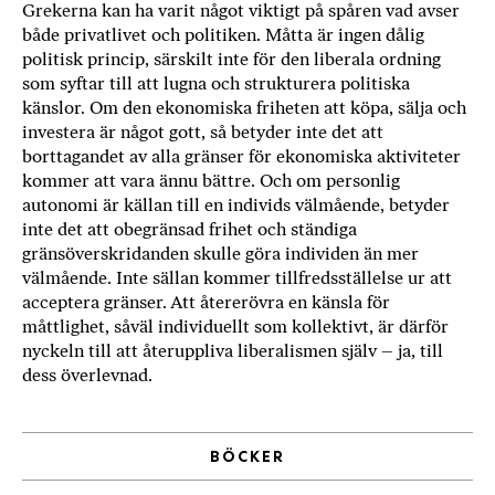
Grekerna kan ha varit något viktigt på spåren vad avser
både privatlivet och politiken. Måtta är ingen dålig
politisk princip, särskilt inte för den liberala ordning
som syftar till att lugna och strukturera politiska
känslor. Om den ekonomiska friheten att köpa, sälja och
investera är något gott, så betyder inte det att
borttagandet av alla gränser för ekonomiska aktiviteter
kommer att vara ännu bättre. Och om personlig
autonomi är källan till en individs välmående, betyder
inte det att obegränsad frihet och ständiga
gränsöverskridanden skulle göra individen än mer
välmående. Inte sällan kommer tillfredsställelse ur att
acceptera gränser. Att återerövra en känsla för
måttlighet, såväl individuellt som kollektivt, är därför
nyckeln till att återuppliva liberalismen själv – ja, till
dess överlevnad.
BÖCKER