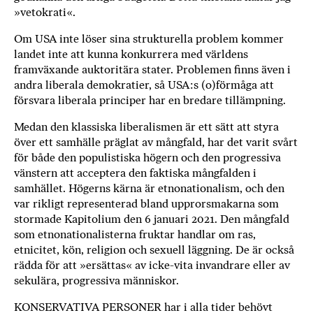
»vetokrati«.
b
ö
Om USA inte löser sina strukturella problem kommer
c
landet inte att kunna konkurrera med världens
k
framväxande auktoritära stater. Problemen finns även i
e
andra liberala demokratier, så USA:s (o)förmåga att
r
försvara liberala principer har en bredare tillämpning.
o
Medan den klassiska liberalismen är ett sätt att styra
n
över ett samhälle präglat av mångfald, har det varit svårt
l
för både den populistiska högern och den progressiva
i
vänstern att acceptera den faktiska mångfalden i
n
samhället. Högerns kärna är etnonationalism, och den
e
var rikligt representerad bland upprorsmakarna som
h
stormade Kapitolium den 6 januari 2021. Den mångfald
o
som etnonationalisterna fruktar handlar om ras,
s
etnicitet, kön, religion och sexuell läggning. De är också
F
rädda för att »ersättas« av icke-vita invandrare eller av
r
sekulära, progressiva människor.
i
T
KONSERVATIVA PERSONER har i alla tider behövt