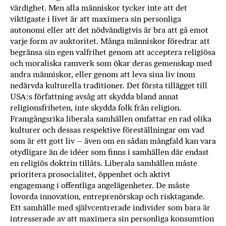
värdighet. Men alla människor tycker inte att det
viktigaste i livet är att maximera sin personliga
autonomi eller att det nödvändigtvis är bra att gå emot
varje form av auktoritet. Många människor föredrar att
begränsa sin egen valfrihet genom att acceptera religiösa
och moraliska ramverk som ökar deras gemenskap med
andra människor, eller genom att leva sina liv inom
nedärvda kulturella traditioner. Det första tillägget till
USA:s författning avsåg att skydda bland annat
religionsfriheten, inte skydda folk från religion.
Framgångsrika liberala samhällen omfattar en rad olika
kulturer och dessas respektive föreställningar om vad
som är ett gott liv – även om en sådan mångfald kan vara
otydligare än de idéer som finns i samhällen där endast
en religiös doktrin tillåts. Liberala samhällen måste
prioritera prosocialitet, öppenhet och aktivt
engagemang i offentliga angelägenheter. De måste
lovorda innovation, entreprenörskap och risktagande.
Ett samhälle med självcentrerade individer som bara är
intresserade av att maximera sin personliga konsumtion