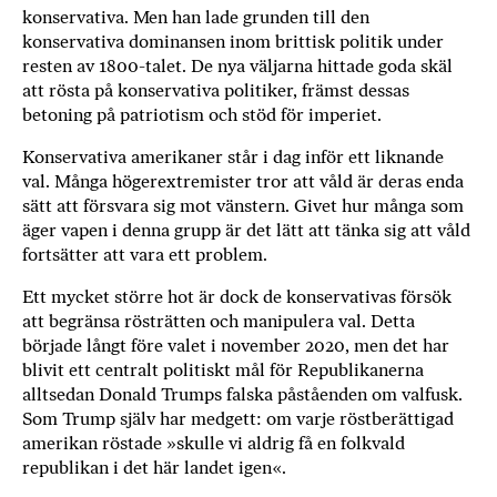
konservativa. Men han lade grunden till den
konservativa dominansen inom brittisk politik under
resten av 1800-talet. De nya väljarna hittade goda skäl
att rösta på konservativa politiker, främst dessas
betoning på patriotism och stöd för imperiet.
Konservativa amerikaner står i dag inför ett liknande
val. Många högerextremister tror att våld är deras enda
sätt att försvara sig mot vänstern. Givet hur många som
äger vapen i denna grupp är det lätt att tänka sig att våld
fortsätter att vara ett problem.
Ett mycket större hot är dock de konservativas försök
att begränsa rösträtten och manipulera val. Detta
började långt före valet i november 2020, men det har
blivit ett centralt politiskt mål för Republikanerna
alltsedan Donald Trumps falska påståenden om valfusk.
Som Trump själv har medgett: om varje röstberättigad
amerikan röstade »skulle vi aldrig få en folkvald
republikan i det här landet igen«.