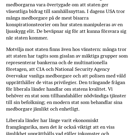
medborgarna vara övertygade om att staten ger
väsentliga bidrag till samhällsnyttan. I dagens USA tror
många medborgare på de mest bisarra
konspirationsteorier om hur staten manipuleras av en
ljusskygg elit. De beväpnar sig för att kunna försvara sig
när staten kommer.
Motvilja mot staten finns även hos vänstern: många tror
att staten har tagits som gisslan av mäktiga grupper som
representerar bankerna och de multinationella
företagen, att CIA och National Security Agency
övervakar vanliga medborgare och att polisen med våld
upprätthåller de vitas privilegier. Den trängande frågan
för liberala länder handlar om statens kvalitet. Vi
behöver en stat som tillhandahåller nödvändiga tjänster
till sin befolkning; en modern stat som behandlar sina
medborgare jämlikt och enhetligt.
Liberala länder har länge varit ekonomiskt
framgångsrika, men det är också viktigt att en viss
jämlikhet upprätthålls vad gäller inkomster och