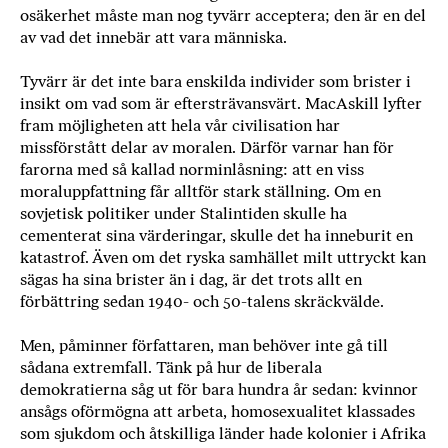
osäkerhet måste man nog tyvärr acceptera; den är en del
av vad det innebär att vara människa.
Tyvärr är det inte bara enskilda individer som brister i
insikt om vad som är eftersträvansvärt. MacAskill lyfter
fram möjligheten att hela vår civilisation har
missförstått delar av moralen. Därför varnar han för
farorna med så kallad norminlåsning: att en viss
moraluppfattning får alltför stark ställning. Om en
sovjetisk politiker under Stalintiden skulle ha
cementerat sina värderingar, skulle det ha inneburit en
katastrof. Även om det ryska samhället milt uttryckt kan
sägas ha sina brister än i dag, är det trots allt en
förbättring sedan 1940- och 50-talens skräckvälde.
Men, påminner författaren, man behöver inte gå till
sådana extremfall. Tänk på hur de liberala
demokratierna såg ut för bara hundra år sedan: kvinnor
ansågs oförmögna att arbeta, homosexualitet klassades
som sjukdom och åtskilliga länder hade kolonier i Afrika