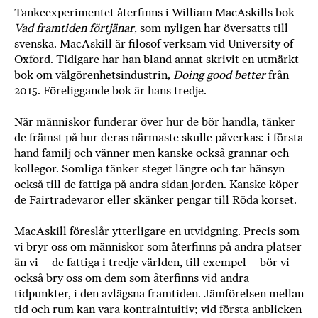
Tankeexperimentet återfinns i William MacAskills bok
b
Vad framtiden förtjänar
, som nyligen har översatts till
ö
svenska. MacAskill är filosof verksam vid University of
c
Oxford. Tidigare har han bland annat skrivit en utmärkt
k
bok om välgörenhetsindustrin,
Doing good better
från
e
2015. Föreliggande bok är hans tredje.
r
o
När människor funderar över hur de bör handla, tänker
n
de främst på hur deras närmaste skulle påverkas: i första
l
hand familj och vänner men kanske också grannar och
i
kollegor. Somliga tänker steget längre och tar hänsyn
n
också till de fattiga på andra sidan jorden. Kanske köper
e
de Fairtradevaror eller skänker pengar till Röda korset.
h
o
MacAskill föreslår ytterligare en utvidgning. Precis som
s
vi bryr oss om människor som återfinns på andra platser
F
än vi – de fattiga i tredje världen, till exempel – bör vi
r
också bry oss om dem som återfinns vid andra
i
tidpunkter, i den avlägsna framtiden. Jämförelsen mellan
tid och rum kan vara kontraintuitiv; vid första anblicken
T