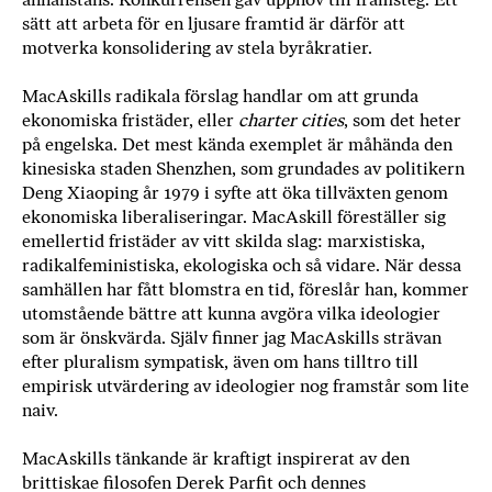
sätt att arbeta för en ljusare framtid är därför att
motverka konsolidering av stela byråkratier.
MacAskills radikala förslag handlar om att grunda
ekonomiska fristäder, eller
charter cities
, som det heter
på engelska. Det mest kända exemplet är måhända den
kinesiska staden Shenzhen, som grundades av politikern
Deng Xiaoping år 1979 i syfte att öka tillväxten genom
ekonomiska liberaliseringar. MacAskill föreställer sig
emellertid fristäder av vitt skilda slag: marxistiska,
radikalfeministiska, ekologiska och så vidare. När dessa
samhällen har fått blomstra en tid, föreslår han, kommer
utomstående bättre att kunna avgöra vilka ideologier
som är önskvärda. Själv finner jag MacAskills strävan
efter pluralism sympatisk, även om hans tilltro till
empirisk utvärdering av ideologier nog framstår som lite
naiv.
MacAskills tänkande är kraftigt inspirerat av den
brittiskae filosofen Derek Parfit och dennes