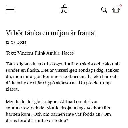
Fri
Skip
B
0
to
o
Tanke
content
k
h
a
Vi bör tänka en miljon år framåt
n
d
12-03-2024
e
Text: Vincent Flink Amble-Naess
l
p
Tänk dig att du står i skogen intill en skola och råkar slå
å
sönder en flaska. Det är visserligen söndag i dag, tänker
n
du, men i morgon kommer skolbarnen att leka här och
ä
då kanske de skär sig på skärvorna. Du plockar upp
t
glaset.
e
t
Men hade det gjort någon skillnad om det var
sommarlov, och det skulle dröja många veckor tills
,
barnen kom? Och om barnen inte var födda än? Om
k
deras föräldrar inte var födda?
ö
p