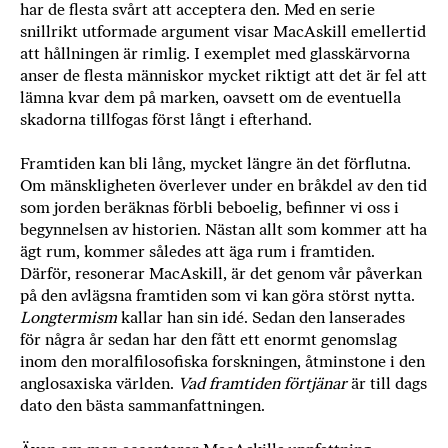
har de flesta svårt att acceptera den. Med en serie
a
snillrikt utformade argument visar MacAskill emellertid
n
att hållningen är rimlig. I exemplet med glasskärvorna
k
anser de flesta människor mycket riktigt att det är fel att
e
lämna kvar dem på marken, oavsett om de eventuella
skadorna tillfogas först långt i efterhand.
Framtiden kan bli lång, mycket längre än det förflutna.
Om mänskligheten överlever under en bråkdel av den tid
som jorden beräknas förbli beboelig, befinner vi oss i
begynnelsen av historien. Nästan allt som kommer att ha
ägt rum, kommer således att äga rum i framtiden.
Därför, resonerar MacAskill, är det genom vår påverkan
på den avlägsna framtiden som vi kan göra störst nytta.
Longtermism
kallar han sin idé. Sedan den lanserades
för några år sedan har den fått ett enormt genomslag
inom den moralfilosofiska forskningen, åtminstone i den
anglosaxiska världen.
Vad framtiden förtjänar
är till dags
dato den bästa sammanfattningen.