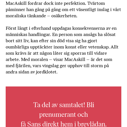
MacAskill fordrar dock inte perfektion. Tvärtom
påminner han gång på gång om ett väsentligt inslag i vårt
moraliska tänkande – osäkerheten.
Först långt i efterhand uppdagas konsekvenserna av en
människas handlingar. En person som ansågs ha slösat
bort sitt liv, kan efter sin död visa sig ha gjort
oumbärliga upptäckter inom konst eller vetenskap. Allt
som krävs är att någon låter sig sporras till vidare
arbete. Med moralen – visar MacAskill – är det som
med fjärilen, vars vingslag ger upphov till storm på
andra sidan av jordklotet.
Ta del av samtalet! Bli
prenumerant och
få Sans direkt hem i brevlådan.