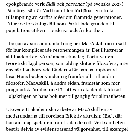
epokgörande verk
Skäl och personer
(på svenska 2023).
På många sätt är Vad framtiden förtjänar en direkt
tillämpning av Parfits idéer om framtida generationer.
Ett av de forskningsfält som Parfit lade grunden till –
populationsetiken – beskrivs också i korthet.
I början av sin sammanfattning ber MacAskill om ursäkt
för hur komplicerade resonemangen är. Det illustrerar
skillnaden i de två männens sinnelag. Parfit var en
teoretiskt lagd person, som aldrig slutade filosofera; inte
ens när han borstade tänderna lär han ha upphört att
läsa. Hans böcker vänder sig framför allt till andra
filosofer. MacAskill, å andra sidan, framstår som mer
pragmatisk, åtminstone för att vara akademisk filosof.
Följaktligen är hans bok mer tillgänglig för allmänheten.
Utöver sitt akademiska arbete är MacAskill en av
medgrundarna till rörelsen Effektiv altruism (EA), där
han än i dag spelar en framträdande roll. Verksamheten
består delvis av evidensbaserad välgörenhet, till exempel