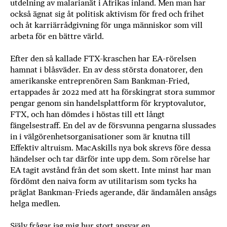
utdelning av malarianät i Afrikas inland. Men man har
också ägnat sig åt politisk aktivism för fred och frihet
och åt karriärrådgivning för unga människor som vill
arbeta för en bättre värld.
Efter den så kallade FTX-kraschen har EA-rörelsen
hamnat i blåsväder. En av dess största donatorer, den
amerikanske entreprenören Sam Bankman-Fried,
ertappades år 2022 med att ha förskingrat stora summor
pengar genom sin handelsplattform för kryptovalutor,
FTX, och han dömdes i höstas till ett långt
fängelsestraff. En del av de försvunna pengarna slussades
in i välgörenhetsorganisationer som är knutna till
Effektiv altruism. MacAskills nya bok skrevs före dessa
händelser och tar därför inte upp dem. Som rörelse har
EA tagit avstånd från det som skett. Inte minst har man
fördömt den naiva form av utilitarism som tycks ha
präglat Bankman-Frieds agerande, där ändamålen ansågs
helga medlen.
Själv frågar jag mig hur stort ansvar en