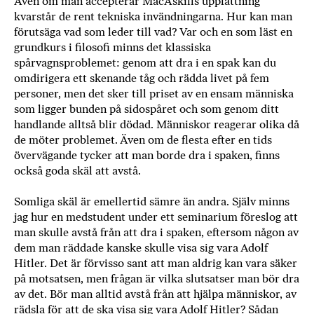
Även om man accepterar MacAskills uppfattning
kvarstår de rent tekniska invändningarna. Hur kan man
förutsäga vad som leder till vad? Var och en som läst en
grundkurs i filosofi minns det klassiska
spårvagnsproblemet: genom att dra i en spak kan du
omdirigera ett skenande tåg och rädda livet på fem
personer, men det sker till priset av en ensam människa
som ligger bunden på sidospåret och som genom ditt
handlande alltså blir dödad. Människor reagerar olika då
de möter problemet. Även om de flesta efter en tids
övervägande tycker att man borde dra i spaken, finns
också goda skäl att avstå.
Somliga skäl är emellertid sämre än andra. Själv minns
jag hur en medstudent under ett seminarium föreslog att
man skulle avstå från att dra i spaken, eftersom någon av
dem man räddade kanske skulle visa sig vara Adolf
Hitler. Det är förvisso sant att man aldrig kan vara säker
på motsatsen, men frågan är vilka slutsatser man bör dra
av det. Bör man alltid avstå från att hjälpa människor, av
rädsla för att de ska visa sig vara Adolf Hitler? Sådan