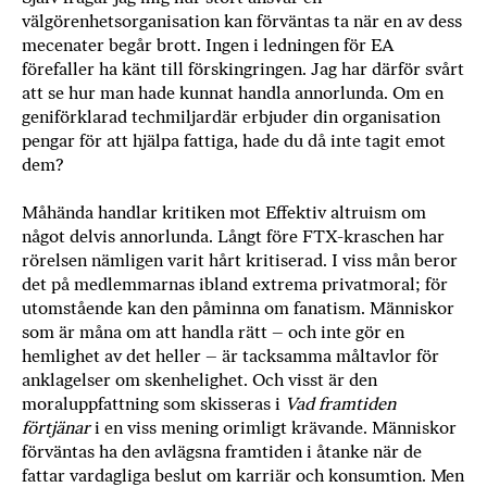
välgörenhetsorganisation kan förväntas ta när en av dess
mecenater begår brott. Ingen i ledningen för EA
förefaller ha känt till förskingringen. Jag har därför svårt
att se hur man hade kunnat handla annorlunda. Om en
geniförklarad techmiljardär erbjuder din organisation
pengar för att hjälpa fattiga, hade du då inte tagit emot
dem?
Måhända handlar kritiken mot Effektiv altruism om
något delvis annorlunda. Långt före FTX-kraschen har
rörelsen nämligen varit hårt kritiserad. I viss mån beror
det på medlemmarnas ibland extrema privatmoral; för
utomstående kan den påminna om fanatism. Människor
som är måna om att handla rätt – och inte gör en
hemlighet av det heller – är tacksamma måltavlor för
anklagelser om skenhelighet. Och visst är den
moraluppfattning som skisseras i
Vad framtiden
förtjänar
i en viss mening orimligt krävande. Människor
förväntas ha den avlägsna framtiden i åtanke när de
fattar vardagliga beslut om karriär och konsumtion. Men