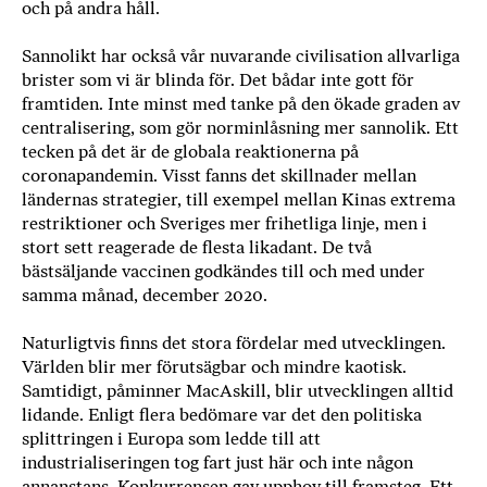
och på andra håll.
Sannolikt har också vår nuvarande civilisation allvarliga
brister som vi är blinda för. Det bådar inte gott för
framtiden. Inte minst med tanke på den ökade graden av
centralisering, som gör norminlåsning mer sannolik. Ett
tecken på det är de globala reaktionerna på
coronapandemin. Visst fanns det skillnader mellan
ländernas strategier, till exempel mellan Kinas extrema
restriktioner och Sveriges mer frihetliga linje, men i
stort sett reagerade de flesta likadant. De två
bästsäljande vaccinen godkändes till och med under
samma månad, december 2020.
Naturligtvis finns det stora fördelar med utvecklingen.
Världen blir mer förutsägbar och mindre kaotisk.
Samtidigt, påminner MacAskill, blir utvecklingen alltid
lidande. Enligt flera bedömare var det den politiska
splittringen i Europa som ledde till att
industrialiseringen tog fart just här och inte någon
annanstans. Konkurrensen gav upphov till framsteg. Ett