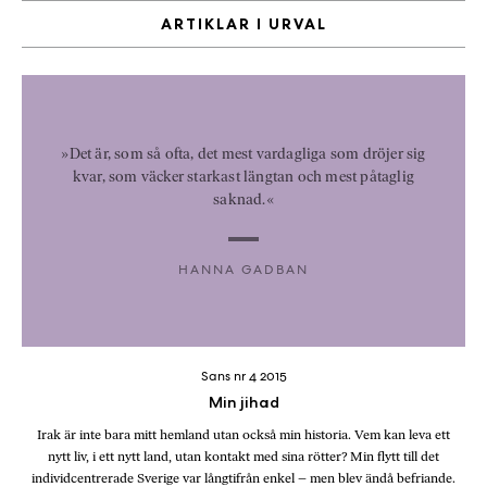
b
ARTIKLAR I URVAL
ö
c
k
e
r
»Det är, som så ofta, det mest vardagliga som dröjer sig
o
kvar, som väcker starkast längtan och mest påtaglig
n
saknad.«
l
i
HANNA GADBAN
n
e
h
o
s
Sans nr 4 2015
F
Min jihad
r
Irak är inte bara mitt hemland utan också min historia. Vem kan leva ett
i
nytt liv, i ett nytt land, utan kontakt med sina rötter? Min flytt till det
T
individcentrerade Sverige var långtifrån enkel – men blev ändå befriande.