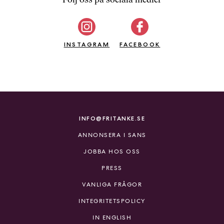
b
ö
c
INSTAGRAM
k
FACEBOOK
e
r
o
n
l
i
INFO@FRITANKE.SE
n
ANNONSERA I SANS
e
h
JOBBA HOS OSS
o
PRESS
s
F
VANLIGA FRÅGOR
r
INTEGRITETSPOLICY
i
T
IN ENGLISH