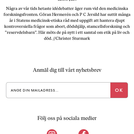
b
Några av vår tids hetaste idédebatter äger rum vid den medicinska
ö
forskningsfronten. Göran Hermerén och P C Jersild har suttit många
c
år i Statens medicinsk-etiska råd med uppgift att hantera djupt
kontroversiella frågor som abort, dödshjälp, stamcellsforskning och
k
”reservdelsbarn”. Här möts de på nytt i ett samtal om etik på liv och
e
död. //Christer Sturmark
r
o
n
l
i
Anmäl dig till vårt nyhetsbrev
n
e
h
o
s
F
r
Följ oss på sociala medier
i
T