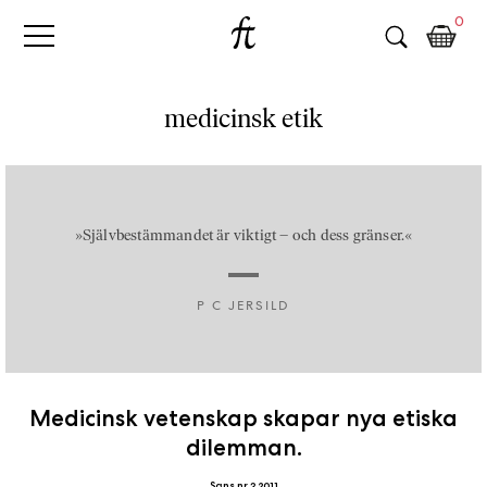
Fri
Skip
B
0
to
o
Tanke
content
k
h
a
medicinsk etik
n
d
e
l
p
»Självbestämmandet är viktigt – och dess gränser.«
å
n
P C JERSILD
ä
t
e
t
,
Medicinsk vetenskap skapar nya etiska
k
dilemman.
ö
p
Sans nr 3 2011