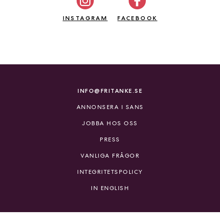
a
n
INSTAGRAM
FACEBOOK
k
e
INFO@FRITANKE.SE
ANNONSERA I SANS
JOBBA HOS OSS
PRESS
VANLIGA FRÅGOR
INTEGRITETSPOLICY
IN ENGLISH