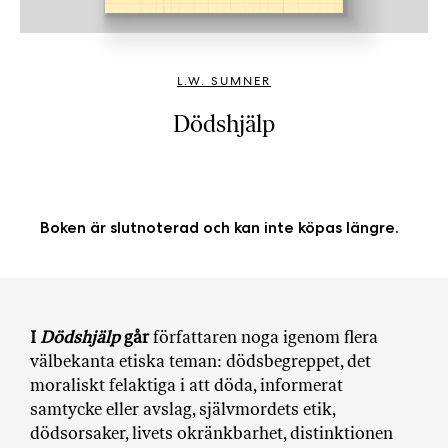
b
ö
c
L.W. SUMNER
k
e
Dödshjälp
r
o
n
l
Boken är slutnoterad och kan inte köpas längre.
i
n
e
h
o
I
Dödshjälp
går
författaren noga igenom flera
s
välbekanta etiska teman: dödsbegreppet, det
F
moraliskt felaktiga i att döda, informerat
r
samtycke eller avslag, självmordets etik,
i
dödsorsaker, livets okränkbarhet, distinktionen
T