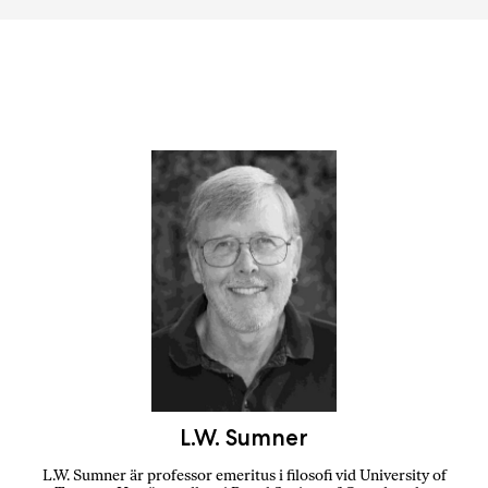
L.W. Sumner
L.W. Sumner är professor emeritus i filosofi vid University of