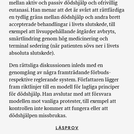
mellan aktiv och passiv dödshjälp och ofrivillig
a
eutanasi. Han menar att det är svårt att rättfärdiga
n
en tydlig gräns mellan dödshjälp och andra brett
k
e
accepterade behandlingar i livets slutskede, till
exempel att livsuppehållande åtgärder avbryts,
smärtlindring genom hög medicinering och
terminal sedering (när patienten sövs ner i livets
absoluta slutskede).
Den rättsliga diskussionen inleds med en
genomgång av några framträdande förbuds-
respektive reglerande system. Författaren lägger
fram riktlinjer till en modell för lagliga principer
för dödshjälp. Han avslutar med att försvara
modellen mot vanliga protester, till exempel att
kontrollen inte kommer att fungera eller att
dödshjälpen missbrukas.
LÄSPROV