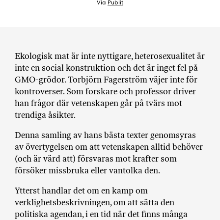
Via
Publit
a
n
k
e
Ekologisk mat är inte nyttigare, heterosexualitet är
inte en social konstruktion och det är inget fel på
GMO-grödor. Torbjörn Fagerström väjer inte för
kontroverser. Som forskare och professor driver
han frågor där vetenskapen går på tvärs mot
trendiga åsikter.
Denna samling av hans bästa texter genomsyras
av övertygelsen om att vetenskapen alltid behöver
(och är värd att) försvaras mot krafter som
försöker missbruka eller vantolka den.
Ytterst handlar det om en kamp om
verklighetsbeskrivningen, om att sätta den
politiska agendan, i en tid när det finns många