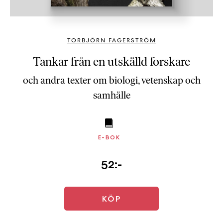
b
ö
c
TORBJÖRN FAGERSTRÖM
k
e
Tankar från en utskälld forskare
r
och andra texter om biologi, vetenskap och
o
n
samhälle
l
i
n
e
E-BOK
h
o
52:-
s
F
r
KÖP
i
T