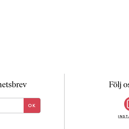
yhetsbrev
Följ o
INS