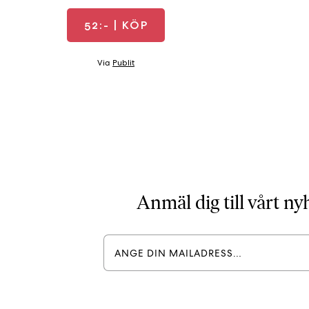
52:-
| KÖP
Via
Publit
Anmäl dig till vårt n