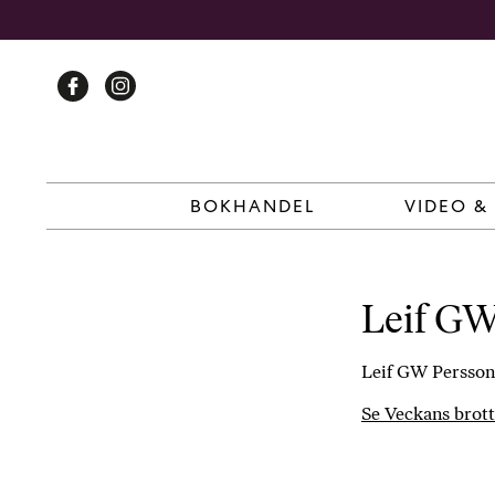
Skip
to
content
BOKHANDEL
VIDEO &
Leif GW
Leif GW Persson 
Se Veckans brott