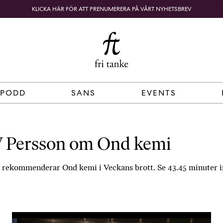
KLICKA HÄR FÖR ATT PRENUMERERA PÅ VÅRT NYHETSBREV
Fri
B
o
SÖK
KUNDKORG
Tanke
k
h
a
n
d
 PODD
SANS
EVENTS
e
l
p
å
 Persson om Ond kemi
n
ä
rekommenderar Ond kemi i Veckans brott. Se 43.45 minuter in 
t
e
t
,
k