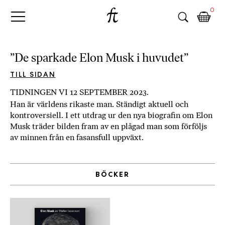
Fri
Skip
B
0
to
o
Tanke
content
k
h
a
”De sparkade Elon Musk i huvudet”
n
d
TILL SIDAN
e
TIDNINGEN VI 12 SEPTEMBER 2023.
l
Han är världens rikaste man. Ständigt aktuell och
p
kontroversiell. I ett utdrag ur den nya biografin om Elon
å
Musk träder bilden fram av en plågad man som förföljs
n
av minnen från en fasansfull uppväxt.
ä
t
e
BÖCKER
t
,
k
ö
p