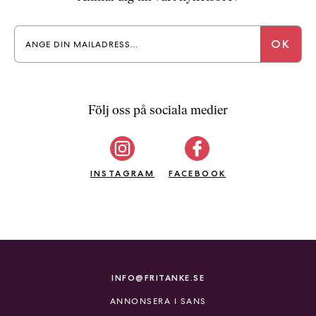
a
n
k
e
Följ oss på sociala medier
INSTAGRAM
FACEBOOK
INFO@FRITANKE.SE
ANNONSERA I SANS