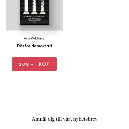
a
n
k
e
Åsa Wikforss
Därför demokrati
209:-
| KÖP
Anmäl dig till vårt nyhetsbrev