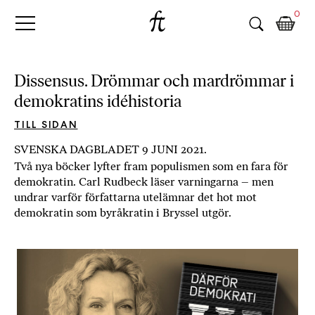
Fri
Skip
B
0
to
o
Tanke
content
k
h
a
Dissensus. Drömmar och mardrömmar i
n
demokratins idéhistoria
d
e
TILL SIDAN
l
SVENSKA DAGBLADET 9 JUNI 2021.
p
Två nya böcker lyfter fram populismen som en fara för
å
demokratin. Carl Rudbeck läser varningarna – men
n
undrar varför författarna utelämnar det hot mot
ä
demokratin som byråkratin i Bryssel utgör.
t
e
t
,
k
ö
p