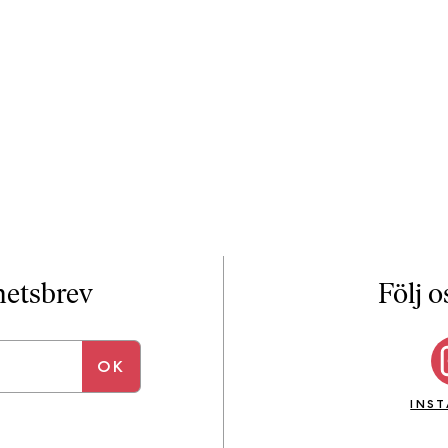
yhetsbrev
Följ o
INS