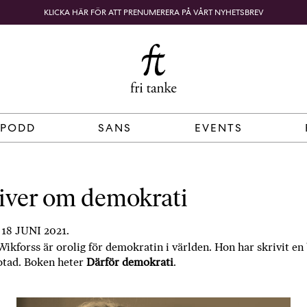
KLICKA HÄR FÖR ATT PRENUMERERA PÅ VÅRT NYHETSBREV
Fri
B
o
SÖK
KUNDKORG
Tanke
k
h
a
n
d
 PODD
SANS
EVENTS
e
l
p
å
iver om demokrati
n
ä
8 JUNI 2021.
t
Wikforss är orolig för demokratin i världen. Hon har skrivit en
e
otad. Boken heter
Därför demokrati
.
t
,
k