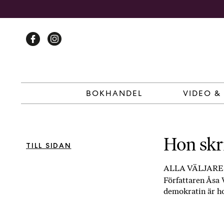
Skip
to
content
BOKHANDEL
VIDEO &
Hon skr
TILL SIDAN
ALLA VÄLJARE 1
Författaren Åsa 
demokratin är h