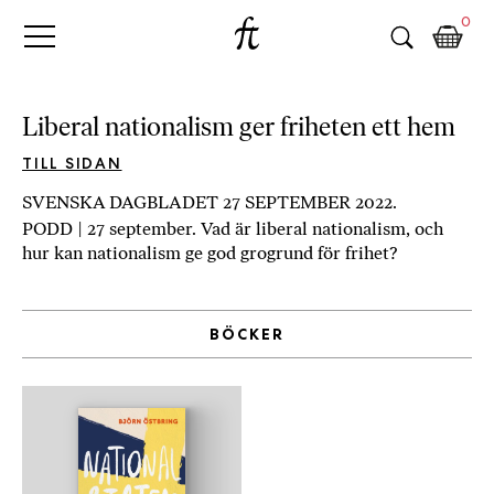
Fri
Skip
B
0
to
o
Tanke
content
k
h
a
Liberal nationalism ger friheten ett hem
n
d
TILL SIDAN
e
SVENSKA DAGBLADET 27 SEPTEMBER 2022.
l
PODD | 27 september. Vad är liberal nationalism, och
p
hur kan nationalism ge god grogrund för frihet?
å
n
ä
BÖCKER
t
e
t
,
k
ö
p