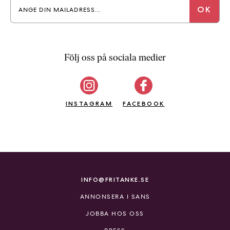
a
n
k
e
Följ oss på sociala medier
INSTAGRAM
FACEBOOK
INFO@FRITANKE.SE
ANNONSERA I SANS
JOBBA HOS OSS