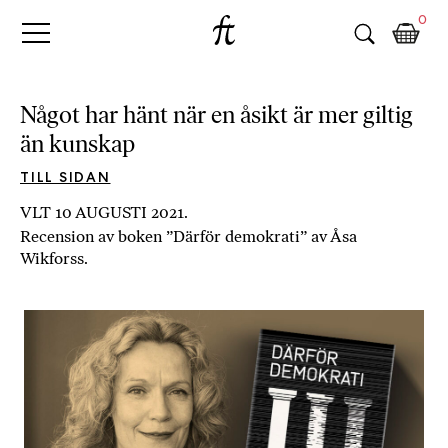
Fri
Skip
B
0
to
o
Tanke
content
k
h
a
Något har hänt när en åsikt är mer giltig
n
än kunskap
d
e
TILL SIDAN
l
VLT 10 AUGUSTI 2021.
p
Recension av boken ”Därför demokrati” av Åsa
å
Wikforss.
n
ä
t
e
t
,
k
ö
p