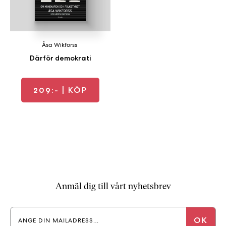
a
n
k
e
Åsa Wikforss
Därför demokrati
209:-
| KÖP
Anmäl dig till vårt nyhetsbrev