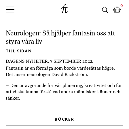
Fri
Skip
B
0
to
o
Tanke
content
k
h
a
Neurologen: Så hjälper fantasin oss att
n
styra våra liv
d
e
TILL SIDAN
l
DAGENS NYHETER. 7 SEPTEMBER 2022.
p
Fantasin är en förmåga som borde värdesättas högre.
å
Det anser neurologen David Bäckström.
n
ä
– Den är avgörande för vår planering, kreativitet och för
t
att vi ska kunna förstå vad andra människor känner och
e
tänker.
t
,
k
BÖCKER
ö
p