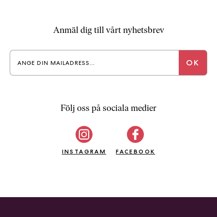
a
n
k
Anmäl dig till vårt nyhetsbrev
e
Följ oss på sociala medier
INSTAGRAM
FACEBOOK