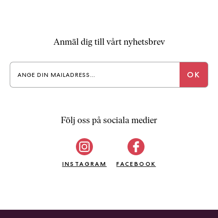
a
n
k
e
Anmäl dig till vårt nyhetsbrev
Följ oss på sociala medier
INSTAGRAM
FACEBOOK