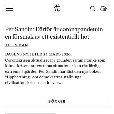
Fri
Skip
B
0
to
o
Tanke
content
k
h
a
Per Sandin: Därför är coronapandemin
n
en försmak av ett existentiellt hot
d
e
TILL SIDAN
l
DAGENS NYHETER 24 MARS 2020.
p
Coronakrisen aktualiserar i grunden samma tanke som
å
klimatkrisen: att extrema situationer kan rättfärdiga
n
extrema åtgärder. Per Sandin har läst den nya boken
ä
”Upphettning” om demokratins ställning i
t
civilisationskrisernas tidevarv.
e
t
,
BÖCKER
k
ö
p