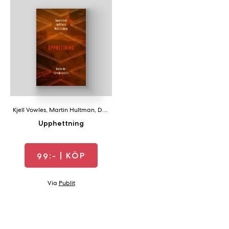
b
ö
c
k
e
r
o
n
l
Kjell Vowles
,
Martin Hultman
,
Daniel Lindvall
i
Upphettning
n
e
h
99:-
| KÖP
o
s
Via
Publit
F
r
i
T