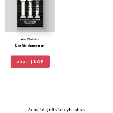
a
n
k
e
Åsa Wikforss
Därför demokrati
209:-
| KÖP
Anmäl dig till vårt nyhetsbrev