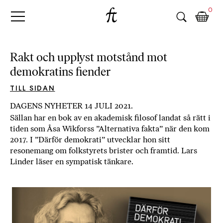
Fri
Skip
B
0
to
o
Tanke
content
k
h
a
Rakt och upplyst motstånd mot
n
demokratins fiender
d
e
TILL SIDAN
l
DAGENS NYHETER 14 JULI 2021.
p
Sällan har en bok av en akademisk filosof landat så rätt i
å
tiden som Åsa Wikforss ”Alternativa fakta” när den kom
n
2017. I ”Därför demokrati” utvecklar hon sitt
ä
resonemang om folkstyrets brister och framtid. Lars
t
Linder läser en sympatisk tänkare.
e
t
,
k
ö
p