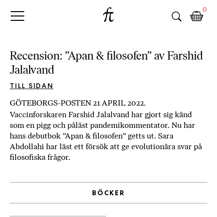
Fri
Skip
B
0
to
o
Tanke
content
k
h
a
Recension: ”Apan & filosofen” av Farshid
n
Jalalvand
d
e
TILL SIDAN
l
GÖTEBORGS-POSTEN 21 APRIL 2022.
p
Vaccinforskaren Farshid Jalalvand har gjort sig känd
å
som en pigg och påläst pandemikommentator. Nu har
n
hans debutbok ”Apan & filosofen” getts ut. Sara
ä
Abdollahi har läst ett försök att ge evolutionära svar på
t
filosofiska frågor.
e
t
,
BÖCKER
k
ö
p