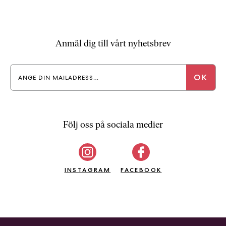
a
n
k
e
Anmäl dig till vårt nyhetsbrev
Följ oss på sociala medier
INSTAGRAM
FACEBOOK