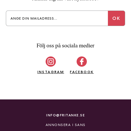
a
n
k
e
Följ oss på sociala medier
INSTAGRAM
FACEBOOK
INFO@FRITANKE.SE
ANNONSERA I SANS