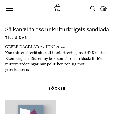
Fri
Skip
B
0
to
o
Tanke
content
k
h
a
Så kan vi ta oss ur kulturkrigets sandlåda
n
d
TILL SIDAN
e
GEFLE DAGBLAD 27 JUNI 2022.
l
Kan mitten återfå sin roll i polariseringens tid? Kristian
p
Ekenberg har läst en ny bok som är en stridsskrift för
å
mittenvärderingar när politiken rör sig mot
n
ytterkanterna.
ä
t
e
BÖCKER
t
,
k
ö
p