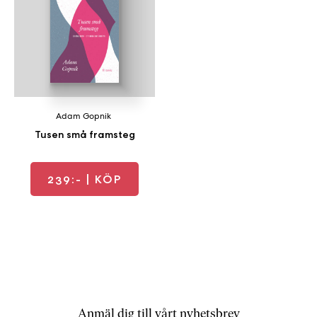
b
ö
c
k
e
r
o
Adam Gopnik
n
Tusen små framsteg
l
i
n
239:-
| KÖP
e
h
o
s
F
r
i
T
Anmäl dig till vårt nyhetsbrev