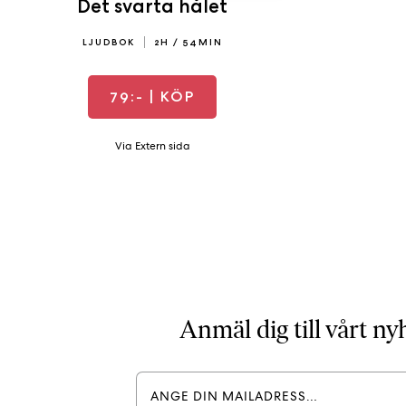
Det svarta hålet
LJUDBOK
2H / 54MIN
79:-
| KÖP
Via Extern sida
Anmäl dig till vårt n