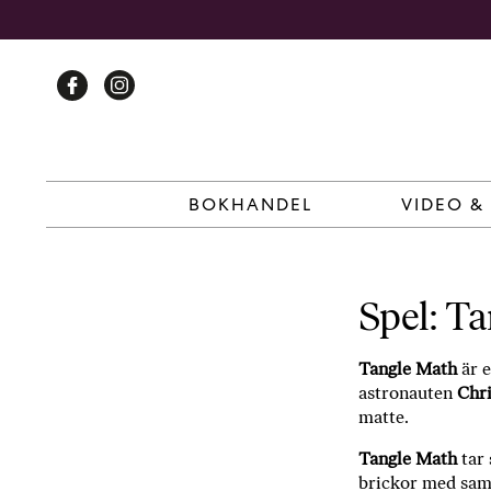
Skip
to
content
BOKHANDEL
VIDEO &
Spel: T
Tangle Math
är e
astronauten
Chri
matte.
Tangle Math
tar 
brickor med samm