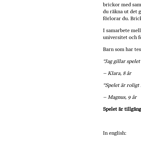
brickor med sam
du räkna ut det g
förlorar du. Bri
I samarbete mel
universitet och f
Barn som har test
“Jag gillar spele
– Klara, 8 år
“Spelet är roligt 
– Magnus, 9 år
Spelet är tillgän
In english: