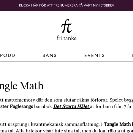
KLICKA HÄR FÖR ATT PRENUMERERA PÅ VÅRT NYHETSBREV
Fri
B
o
SÖK
KUNDKORG
Tanke
k
h
a
n
d
 PODD
SANS
EVENTS
e
l
p
å
angle Math
n
ä
tt mattememory där den som slutar räkna förlorar. Spelet byg
t
ster Fuglesangs
barnbok
Det Svarta Hålet
är för barn från 7 år
e
t
,
sitt ursprung i kvantmekanisk sammanflätning. I
Tangle Math
l
k
a tal. Alla brickor visar inte sina tal, men du kan räkna ut g