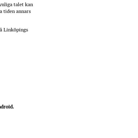
liga talet kan
la tiden annars
på Linköpings
droid.