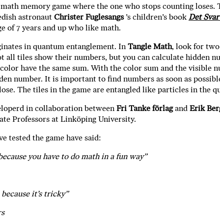
i
 math memory game where the one who stops counting loses. 
T
edish astronaut
Christer Fuglesangs
’s children’s book
Det Svar
a
ge of 7 years and up who like math.
n
k
ginates in quantum entanglement. In
Tangle Math
, look for two
e
 all tiles show their numbers, but you can calculate hidden 
e color have the same sum. With the color sum and the visible 
den number. It is important to find numbers as soon as possible
lose. The tiles in the game are entangled like particles in the
eloperd in collaboration between
Fri Tanke förlag
and
Erik Be
iate Professors at Linköping University.
e tested the game have said:
 because you have to do math in a fun way”
because it’s tricky”
rs