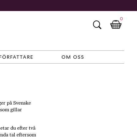
0
FÖRFATTARE
OM OSS
ger på Svenske
 som gillar
etar du efter två
ömda tal eftersom