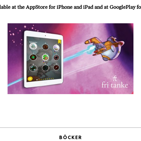
lable at the
AppStore
for iPhone and iPad and at
GooglePlay
f
BÖCKER