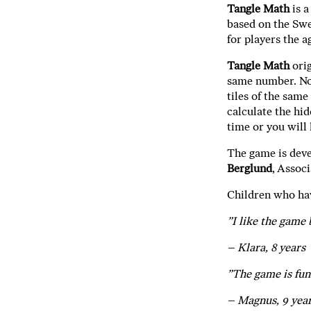
Tangle Math
is a
based on the Sw
for players the a
Tangle Math
ori
same number. Not
tiles of the sam
calculate the hid
time or you will 
The game is dev
Berglund
, Assoc
Children who hav
”I like the game
– Klara, 8 years
”The game is fun 
– Magnus, 9 yea