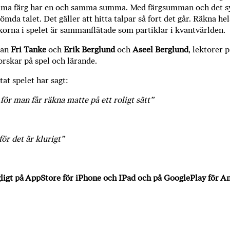
ö
ma färg har en och samma summa. Med färgsumman och det syn
p
ömda talet. Det gäller att hitta talpar så fort det går. Räkna he
b
ckorna i spelet är sammanflätade som partiklar i kvantvärlden.
ö
lan
Fri Tanke
och
Erik Berglund
och
Aseel Berglund
, lektorer 
c
orskar på spel och lärande.
k
e
at spelet har sagt:
r
t för man får räkna matte på ett roligt sätt”
o
n
l
i
för det är klurigt”
n
e
h
gligt på
AppStore
för iPhone och IPad och på
GooglePlay
för An
o
s
F
r