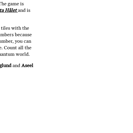
The game is
ta Hålet
and is
 tiles with the
numbers because
number, you can
. Count all the
 quantum world.
rglund
and
Aseel