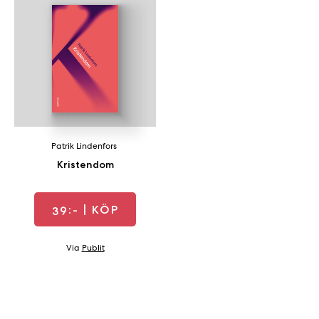
a
n
k
e
Patrik Lindenfors
Kristendom
39:-
| KÖP
Via
Publit