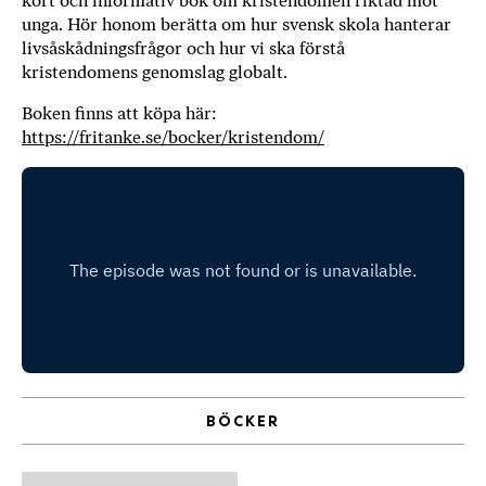
kort och informativ bok om kristendomen riktad mot
b
unga. Hör honom berätta om hur svensk skola hanterar
livsåskådningsfrågor och hur vi ska förstå
ö
kristendomens genomslag globalt.
c
k
Boken finns att köpa här:
e
https://fritanke.se/bocker/kristendom/
r
o
n
l
i
n
e
h
o
s
F
BÖCKER
r
i
T