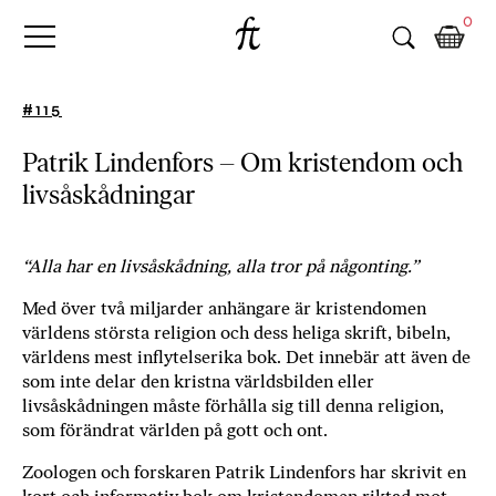
Fri
Skip
B
0
to
o
Tanke
content
k
h
#115
a
n
Patrik Lindenfors – Om kristendom och
d
livsåskådningar
e
l
p
å
“Alla har en livsåskådning, alla tror på någonting.”
n
Med över två miljarder anhängare är kristendomen
ä
världens största religion och dess heliga skrift, bibeln,
t
världens mest inflytelserika bok. Det innebär att även de
e
som inte delar den kristna världsbilden eller
t
livsåskådningen måste förhålla sig till denna religion,
,
som förändrat världen på gott och ont.
k
ö
Zoologen och forskaren Patrik Lindenfors har skrivit en
p