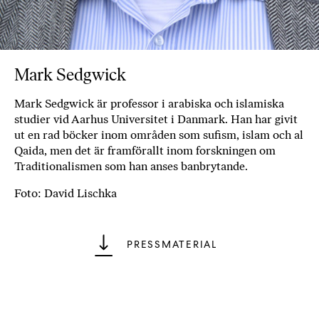
b
ö
c
k
Mark Sedgwick
e
r
Mark Sedgwick är professor i arabiska och islamiska
o
studier vid Aarhus Universitet i Danmark. Han har givit
n
ut en rad böcker inom områden som sufism, islam och al
l
Qaida, men det är framförallt inom forskningen om
i
Traditionalismen som han anses banbrytande.
n
Foto: David Lischka
e
h
o
PRESSMATERIAL
s
F
r
i
T