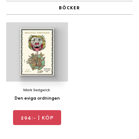
a
BÖCKER
n
k
e
Mark Sedgwick
Den eviga ordningen
294:-
| KÖP