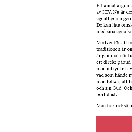
Ett annat argume
av HIV. Nu är des
egentligen ingen 
De kan låta omskä
med sina egna kr
Motivet för att o
traditionen är 
är gammal när ha
ett direkt påbud 
man intrycket av 
vad som hände me
man tolkar, att t
och sin Gud. Och
bortblåst.
Man fick också b