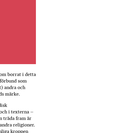
som borrat i detta
t förbund som
t) andra och
uds märke.
disk
och i texterna –
on träda fram är
andra religioner.
nliga kroppen