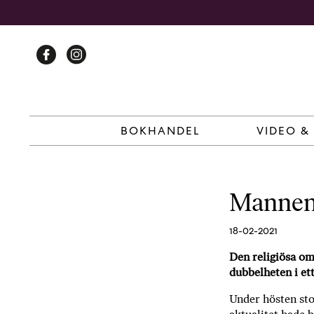
Skip
to
content
BOKHANDEL
VIDEO &
Mannens
18-02-2021
Den religiösa om
dubbelheten i et
Under hösten sto