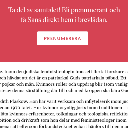
Ta del av samtalet! Bli prenumerant och
få Sans direkt hem i brevlådan.
PRENUMERERA
e. Inom den judiska feministteologin finns ett flertal forskare 
ch hävdat att det är en patriarkal Guds patriarkala påbud. Et
r pojkar och män. Kvin­nors roller och uppdrag blir (som vanlig
te av denna särställning där till och med kroppen ska bära G
udith Plaskow. Hon har varit verksam och inflytelserik inom ju
edan 1970­ talet. Hur kvinnor osynliggjorts inom traditionen – 
 låta kvinnors erfarenheter, tolkningar och teologiska reflekti
bition och drivkraft som hon delar med feminist­teologer inom 
enar att eftersom förbundstecknet enbart hänförs till den ma