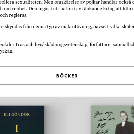
ollera sexualiteten. Men omskärelse av pojkar handlar också 
h om renhet. Den ingår i ett batteri av tänkande kring att kön 
och regleras.
 skyddas från denna typ av maktut­övning, oavsett vilka skälen 
teol.dr i tros­ och livsåskådningsvetenskap, författare, samhäll
kyrkan.
BÖCKER