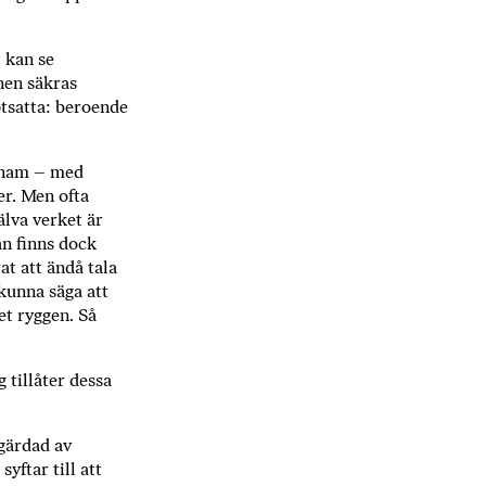
t kan se
nen säkras
otsatta: beroende
raham – med
er. Men ofta
älva verket är
an finns dock
at att ändå tala
kunna säga att
et ryggen. Så
g tillåter dessa
mgärdad av
yftar till att