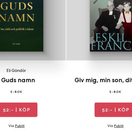
Eli Göndör
I Guds namn
Giv mig, min son, di
E-BOK
E-BOK
52:-
| KÖP
52:-
| KÖP
Via
Publit
Via
Publit