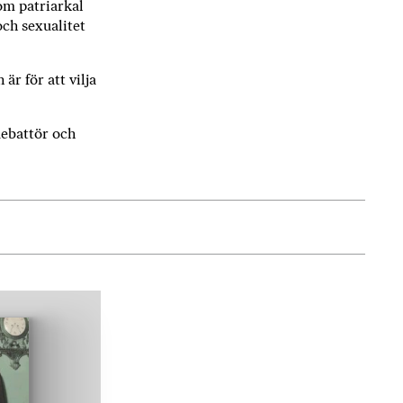
om patriarkal
och sexualitet
är för att vilja
sdebattör och