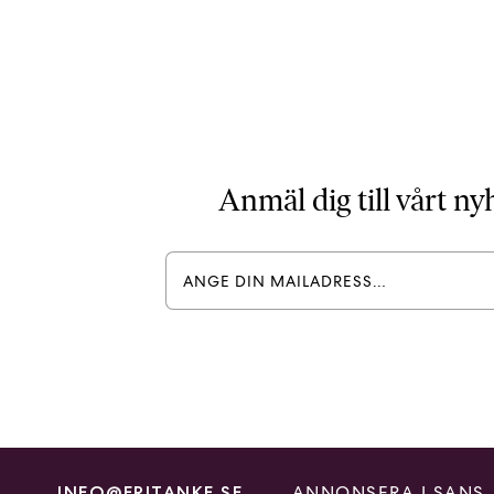
Anmäl dig till vårt n
ANNONSERA I SANS
INFO@FRITANKE.SE