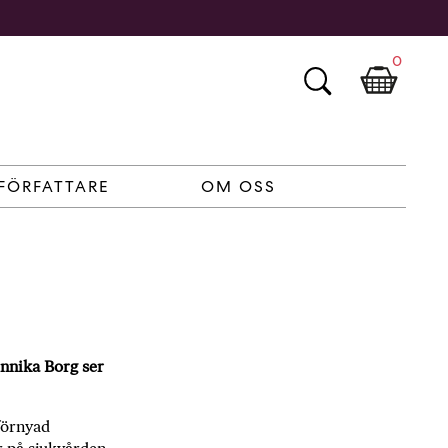
0
FÖRFATTARE
OM OSS
Annika Borg ser
förnyad