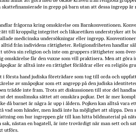
bland an­nat att göra med de ökade kraven från religiösa gruppe
ö
a skattefinansierade in­ grepp på barn utan att dessa ingrepp är
p
b
ö
andlar frågorna kring omskärelse om Barnkonventionen. Konven
c
rätt till kroppslig integritet och läkaretiken understryker att b
kallade medicinska under­sökningar eller ingrepp. Konvention
k
 alltid från individens rättigheter. Reli­gionsfriheten handlar s
e
tt utöva sin religion och inte om gruppers rättigheter som öve
r
ig omskärelse får den vuxne som vill praktisera. Men att göra 
o
oj­kar är alltså inte en rättighet föräldrar eller en religiös gru
n
l
t i första hand judiska företrädare som tog till orda och uppfat
i
­relse av småpojkar som ett angrepp på den judiska identi­tete
n
n trädde inte fram. Trots att diskussionen till stor del handl
e
mt det muslimska sättet att omskära poj­kar. Det är mer kompl
h
ke då barnet är några år upp i åldern. Pojken kan alltså vara ett
o
å vad som händer, men ändå inte ha möjlighet att slippa. Den s
s
 fattning om hur ingreppen går till kan hitta bildmaterial på nä
F
n sak, nästan en bagatell, är inte trovärdigt när man sett och satt
r
t utförs.