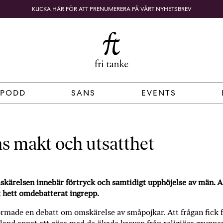
KLICKA HÄR FÖR ATT PRENUMERERA PÅ VÅRT NYHETSBREV
Fri
B
o
SÖK
KUNDKORG
Tanke
k
h
a
n
d
 PODD
SANS
EVENTS
e
l
p
å
 makt och utsatthet
n
ä
t
skärelsen innebär förtryck och samtidigt upphöjelse av män. 
e
t hett omdebatterat ingrepp.
t
,
rmade en debatt om omskärelse av småpojkar. Att frågan fick 
k