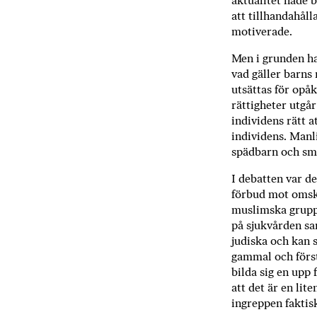
aktualitet hade 
att tillhandahåll
motiverade.
Men i grunden h
vad gäller barns 
utsättas för opå
rättigheter utgår
individens rätt a
individens. Manl
spädbarn och småp
I debatten var de
förbud mot omskä
muslimska gruppe
på sjukvården sa
judiska och kan s
gammal och först
bilda sig en upp­
att det är en lite
ingreppen faktisk