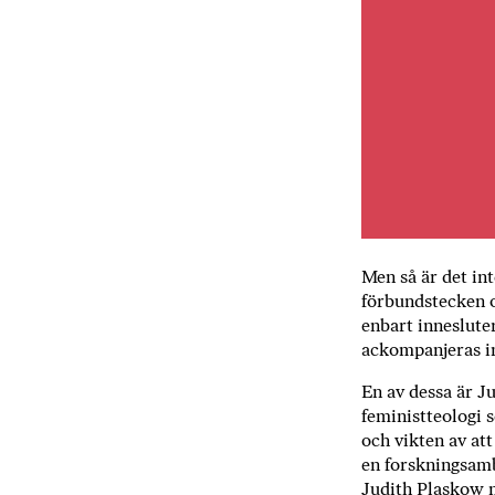
Men så är det int
förbundstecken o
enbart inneslute
ackompanjeras in
En av dessa är J
feministteologi s
och vikten av att
en forsk­ningsam
Judith Plaskow m