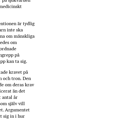
r på sjukvården
 medicinskt
tionen är tydlig
arn inte ska
erna om mänskliga
åledes om
rord­nade
ingrepp på
pp kan ta sig.
tade kravet på
n och tron. Den
ade om deras krav
icerat än det
 antal år
om själv vill
tet. Argumentet
 sig in i hur