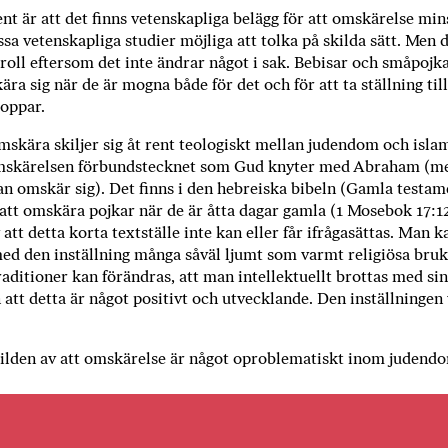
i
nt är att det finns vetenskapliga belägg för att omskärelse mi
T
sa vetenskapliga studier möjliga att tolka på skilda sätt. Men d
a
roll eftersom det inte ändrar något i sak. Bebisar och småpojkar
n
ra sig när de är mogna både för det och för att ta ställning till
k
oppar.
e
mskära skiljer sig åt rent teologiskt mel­lan judendom och islam
om­skärelsen förbundstecknet som Gud knyter med Abraham (m
n omskär sig). Det finns i den hebreiska bibeln (Gamla testamen
att omskära pojkar när de är åtta dagar gamla (1 Mosebok 17:12
att detta korta textställe inte kan eller får ifrågasättas. Man 
d den inställning många såväl ljumt som varmt religiösa bruka
raditioner kan förändras, att man intellek­tuellt brottas med sin
 att detta är något positivt och utvecklande. Den inställningen
ilden av att omskärelse är något opro­blematiskt inom judend