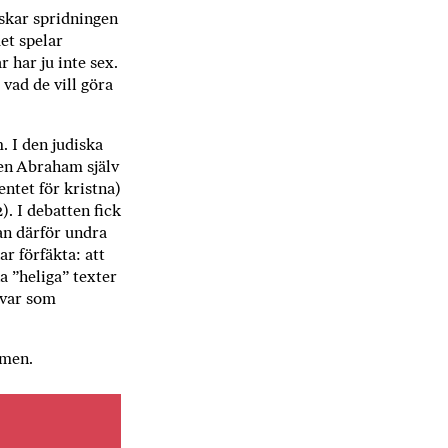
nskar spridningen
et spelar
 har ju inte sex.
 vad de vill göra
. I den judiska
en Abraham själv
tet för krist­na)
). I debatten fick
kan därför undra
r förfäkta: att
a ”heliga” texter
 var som
omen.