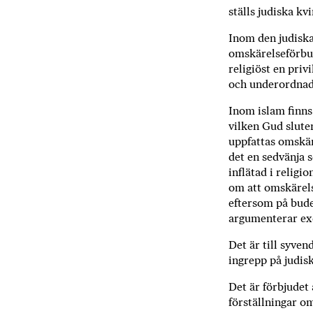
ställs judiska k
Inom den judiska 
omskärelseförbun
religiöst en pri
och under­ordnad
Inom islam finns
vilken Gud slute
uppfattas omskär
det en sedvänja s
inflätad i religi
om att omskärels
eftersom på­ bude
argumenterar exe
Det är till syven
ingrepp på judis
Det är förbjudet
förställningar om