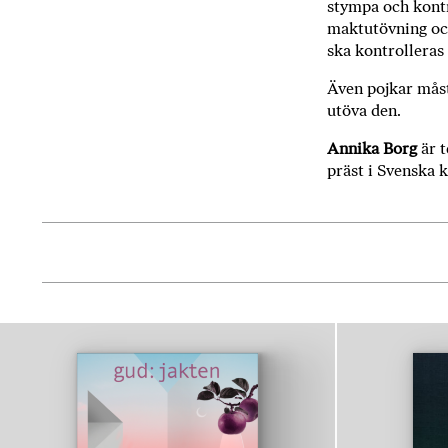
stympa och kontr
maktut­övning oc
ska kontrolleras 
Även pojkar måste
utöva den.
Annika Borg
är 
präst i Svenska 