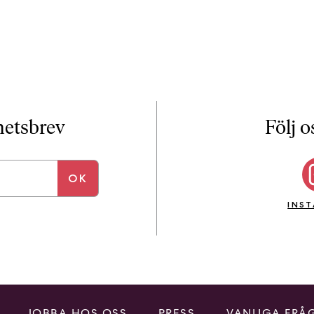
yhetsbrev
Följ o
INS
JOBBA HOS OSS
PRESS
VANLIGA FRÅ