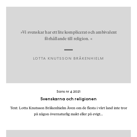
»Vi svenskar har ett lite komplicerat och ambivalent
förhållande till religion. «
LOTTA KNUTSSON BRÅKENHIELM
Sans nr 4 2021
Svenskarna och religionen
Text: Lotta Knutsson Bråkenhielm Även om de flesta i vårt land inte tror
på någon övernaturlig makt eller på evigt…