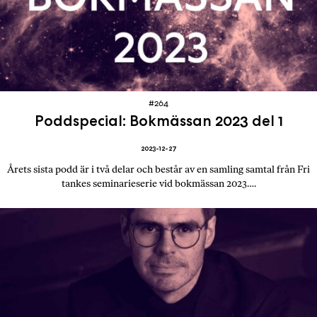
#264
Poddspecial: Bokmässan 2023 del 1
2023-12-27
Årets sista podd är i två delar och består av en samling samtal från Fri
tankes seminarieserie vid bokmässan 2023….