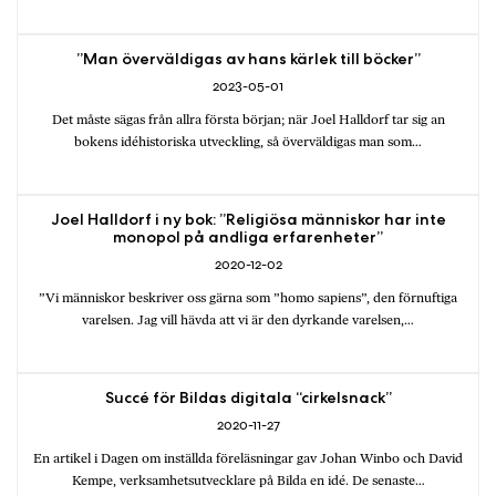
”Man överväldigas av hans kärlek till böcker”
2023-05-01
Det måste sägas från allra första början; när Joel Halldorf tar sig an
bokens idéhistoriska utveckling, så överväldigas man som…
Joel Halldorf i ny bok: ”Religiösa människor har inte
monopol på andliga erfarenheter”
2020-12-02
”Vi människor beskriver oss gärna som ”homo sapiens”, den förnuftiga
varelsen. Jag vill hävda att vi är den dyrkande varelsen,…
Succé för Bildas digitala “cirkelsnack”
2020-11-27
En artikel i Dagen om inställda föreläsningar gav Johan Winbo och David
Kempe, verksamhetsutvecklare på Bilda en idé. De senaste…