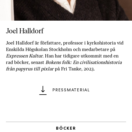
b
ö
c
k
Joel Halldorf
e
r
Joel Halldorf är författare, professor i kyrkohistoria vid
o
Enskilda Högskolan Stockholm och medarbetare på
n
Expressen Kultur.
Han har tidigare utkommit med en
l
rad böcker, senast
Bokens folk: En civilisationshistoria
i
från papyrus till pixlar
på Fri Tanke, 2023.
n
e
h
PRESSMATERIAL
o
s
F
r
i
BÖCKER
T