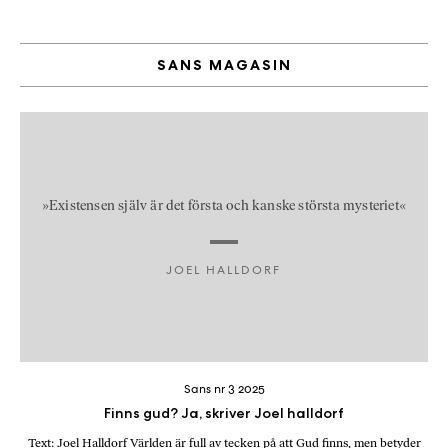
SANS MAGASIN
»Existensen själv är det första och kanske största mysteriet«
JOEL HALLDORF
Sans nr 3 2025
Finns gud? Ja, skriver Joel halldorf
Text: Joel Halldorf Världen är full av tecken på att Gud finns, men betyder