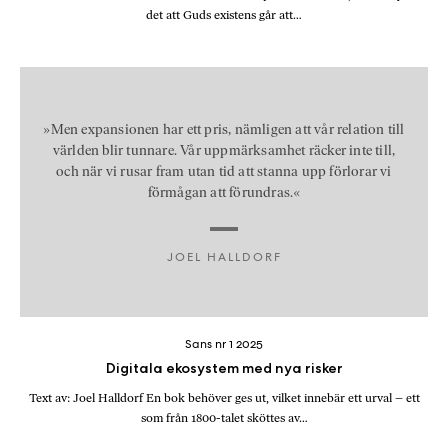
det att Guds existens går att…
»Men expansionen har ett pris, nämligen att vår relation till
världen blir tunnare. Vår uppmärksamhet räcker inte till,
och när vi rusar fram utan tid att stanna upp förlorar vi
förmågan att förundras.«
JOEL HALLDORF
Sans nr 1 2025
Digitala ekosystem med nya risker
Text av: Joel Halldorf En bok behöver ges ut, vilket innebär ett urval – ett
som från 1800-talet sköttes av…