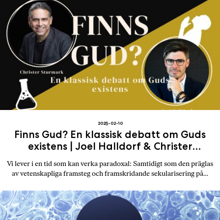
2025-02-10
Finns Gud? En klassisk debatt om Guds
existens | Joel Halldorf & Christer
Sturmark
Vi lever i en tid som kan verka paradoxal: Samtidigt som den präglas
av vetenskapliga framsteg och framskridande sekularisering på…