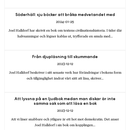
Söderhäll: sju böcker att bråka medvetandet med
2024-01-25
Joel Halldorf har skrivit en bok om textens civilisationshistoria. I tider där
halvsanningar och lögner kablas ut, tryfferade en smula med…
Från djupläsning till skummande
2023-12-12
Joel Halldorf beskriver i sitt senaste verk hur förändringar i bokens form
och tillgänglighet ändrat vårt sätt att läsa, skriver…
Att lyssna på en ljudbok medan man diskar är inte
samma sak som att läsa en bok
2023-12-12
Att vi läser snabbare och ytligare är ett hot mot demokratin. Det anser
Joel Halldorf i sin bok om kopplingen…