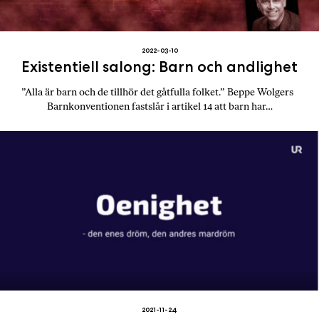
2022-03-10
Existentiell salong: Barn och andlighet
”Alla är barn och de tillhör det gåtfulla folket.” Beppe Wolgers
Barnkonventionen fastslår i artikel 14 att barn har…
2021-11-24