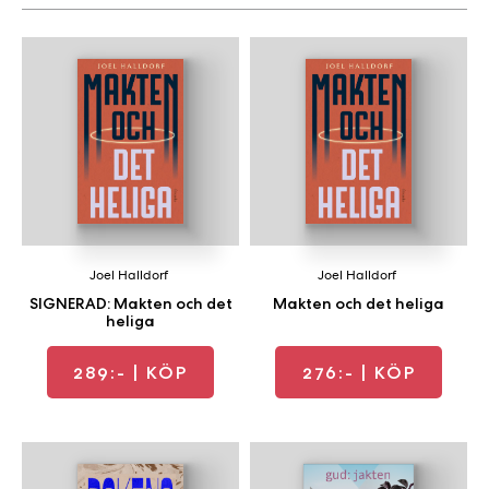
a
n
k
e
Joel Halldorf
Joel Halldorf
SIGNERAD: Makten och det
Makten och det heliga
heliga
289:-
| KÖP
276:-
| KÖP