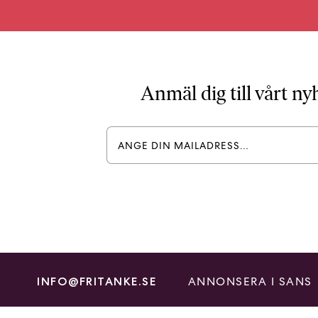
Anmäl dig till vårt n
ANNONSERA I SANS
INFO@FRITANKE.SE