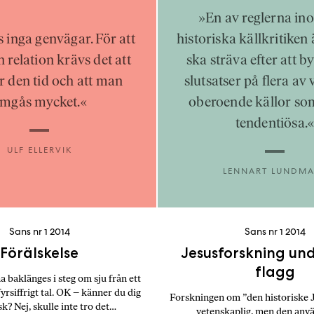
i
»En av reglerna in
T
a
s inga genvägar. För att
historiska källkritiken
n
en relation krävs det att
ska sträva efter att b
k
 den tid och att man
slutsatser på flera av
e
mgås mycket.«
oberoende källor som
tendentiösa.
ULF ELLERVIK
LENNART LUNDMA
Sans nr 1 2014
Sans nr 1 2014
Förälskelse
Jesusforskning und
flagg
a baklänges i steg om sju från ett
yrsiffrigt tal. OK – känner du dig
Forskningen om ”den historiske J
k? Nej, skulle inte tro det…
vetenskaplig, men den anvä