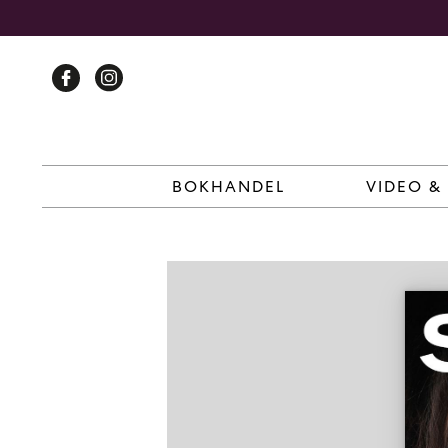
Skip
to
content
BOKHANDEL
VIDEO &