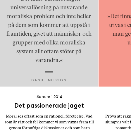
universallösning på nuvarande
moraliska problem och inte heller
»Det finn
på dem som kommer att uppstå i
trivas i 
framtiden, givet att människor och
man ger
grupper med olika moraliska
u
system allt oftare stöter på
varandra.«
DANIEL NILSSON
Sans nr 1 2014
Det passionerade jaget
Moral ses oftast som en rationell företeelse. Vad
Pröva att räkn
som är rätt och fel kommer vi som vuxna fram till
slumpvis valt f
genom förnuftiga diskussioner och som barn
romantis