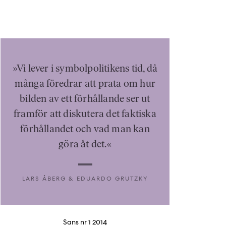
genom interaktion med andra barn. Men
stämmer det verkligen? Nej, säger
psykologiprofessorn Jonathan Haidt. Enligt
honom är moralen intuitiv.
»Vi lever i symbolpolitikens tid, då
många föredrar att prata om hur
bilden av ett förhållande ser ut
framför att diskutera det faktiska
förhållandet och vad man kan
göra åt det.«
LARS ÅBERG & EDUARDO GRUTZKY
Sans nr 1 2014