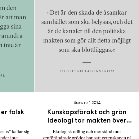
om den
»Det är den skada de åsamkar
 är att man
samhället som ska belysas, och det
ygga sina
är de kanaler till den politiska
 varandra
makten som gör allt detta möjligt
 inte är
som ska blottläggas.«
«
TORBJÖRN FAGERSTRÖM
RK
Sans nr 1 2014
er falsk
Kunskapsförakt och grön
ideologi tar makten över
jordbruket
esus” kallar sig
Ekologisk odling och motstånd mot
nder inte
genförändrade grödor har satt vetenskapen på