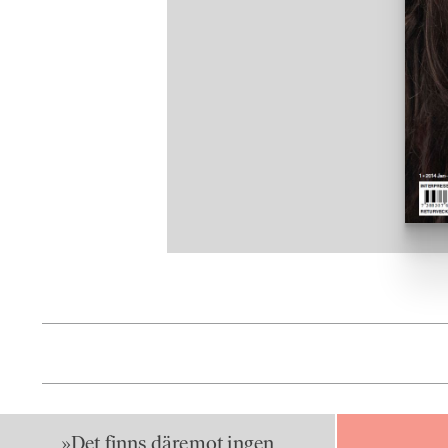
»Det finns däremot ingen