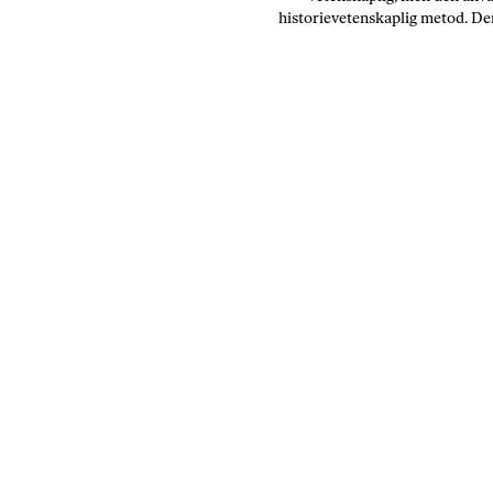
historievetenskaplig metod. De
egna ”kriterier” och staplar tros
på varandra. Trots det accepte
både i akademiska läroböck
universitetskurser