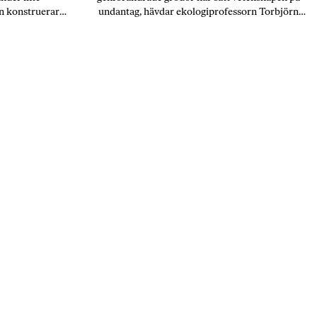
n konstruerar
undantag, hävdar ekologiprofessorn Torbjörn
vissa gissningar
Fagerström. Både allmänhet och politiker har
ras den numera
låtit sig vilseföras, menar han.
er och på
.