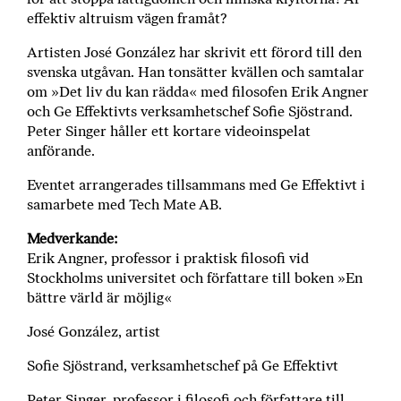
a
effektiv altruism vägen framåt?
n
k
Artisten José González har skrivit ett förord till den
e
svenska utgåvan. Han tonsätter kvällen och samtalar
om »Det liv du kan rädda« med filosofen Erik Angner
och Ge Effektivts verksamhetschef Sofie Sjöstrand.
Peter Singer håller ett kortare videoinspelat
anförande.
Eventet arrangerades tillsammans med Ge Effektivt i
samarbete med Tech Mate AB.
Medverkande:
Erik Angner, professor i praktisk filosofi vid
Stockholms universitet och författare till boken »En
bättre värld är möjlig«
José González, artist
Sofie Sjöstrand, verksamhetschef på Ge Effektivt
Peter Singer, professor i filosofi och författare till