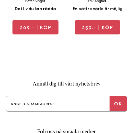
Peter Singer
Erik Angner
Det liv du kan rädda
En bättre värld är möjlig
269:-
| KÖP
259:-
| KÖP
Anmäl dig till vårt nyhetsbrev
Följ oss på sociala medier