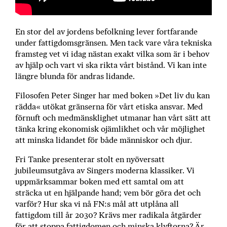
b
ö
En stor del av jordens befolkning lever fortfarande
c
under fattigdomsgränsen. Men tack vare våra tekniska
k
framsteg vet vi idag nästan exakt vilka som är i behov
e
av hjälp och vart vi ska rikta vårt bistånd. Vi kan inte
r
längre blunda för andras lidande.
o
n
Filosofen Peter Singer har med boken »Det liv du kan
l
rädda« utökat gränserna för vårt etiska ansvar. Med
i
förnuft och medmänsklighet utmanar han vårt sätt att
n
tänka kring ekonomisk ojämlikhet och vår möjlighet
e
att minska lidandet för både människor och djur.
h
Fri Tanke presenterar stolt en nyöversatt
o
jubileumsutgåva av Singers moderna klassiker. Vi
s
uppmärksammar boken med ett samtal om att
F
sträcka ut en hjälpande hand; vem bör göra det och
r
varför? Hur ska vi nå FN:s mål att utplåna all
i
fattigdom till år 2030? Krävs mer radikala åtgärder
T
för att stoppa fattigdomen och minska klyftorna? Är