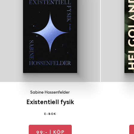
Sabine Hossenfelder
Existentiell fysik
E-BOK
99:-
| KÖP