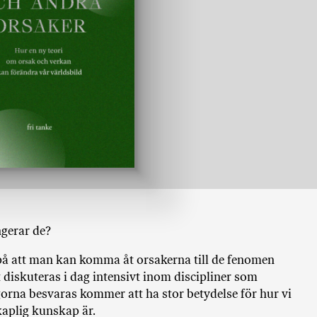
ö
p
b
ö
c
k
e
r
o
n
l
i
n
e
ngerar de?
h
o
 på att man kan komma åt orsakerna till de fenomen
s
diskuteras i dag intensivt inom discipliner som
F
orna besvaras kommer att ha stor betydelse för hur vi
r
aplig kunskap är.