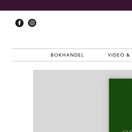
Skip
to
content
BOKHANDEL
VIDEO &