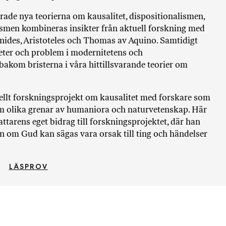
i
T
rade nya teorierna om kausalitet, dispositionalismen,
a
alismen kombineras insikter från aktuell forskning med
n
nides, Aristoteles och Thomas av Aquino. Samtidigt
k
heter och problem i modernitetens och
e
akom bristerna i våra hittillsvarande teorier om
nellt forskningsprojekt om kausalitet med forskare som
m olika grenar av humaniora och naturvetenskap. Här
tarens eget bidrag till forskningsprojektet, där han
an om Gud kan sägas vara orsak till ting och händelser
LÄSPROV