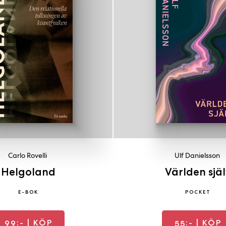
Carlo Rovelli
Ulf Danielsson
Helgoland
Världen själ
E-BOK
POCKET
99:-
| KÖP
55:-
| KÖP