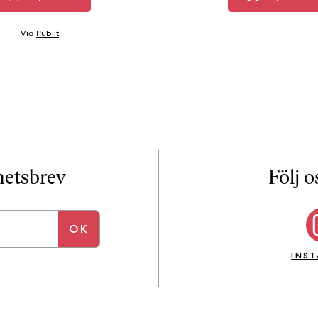
Via
Publit
yhetsbrev
Följ o
INS