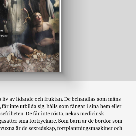
ö
p
b
ö
c
k
e
r
o
n
l
i
n
e
rs liv av lidande och fruktan. De behandlas som mäns
h
 får inte utbilda sig, hålls som fångar i sina hem eller
o
efriheten. De får inte rösta, nekas medicinsk
s
asätter sina förtryckare. Som barn är de bördor som
F
m vuxna är de sexredskap, fortplantningsmaskiner och
r