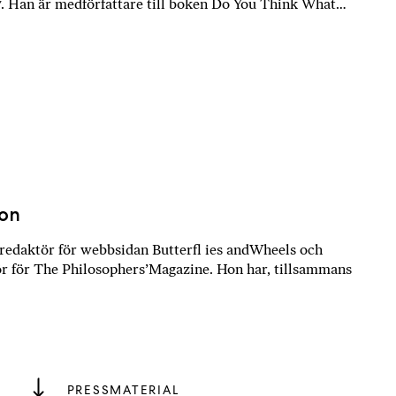
7. Han är medförfattare till boken Do You Think What…
son
redaktör för webbsidan Butterfl ies andWheels och
r för The Philosophers’Magazine. Hon har, tillsammans
PRESSMATERIAL