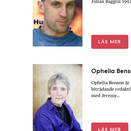
Julian Baggini 199
LÄS MER
Ophelia Ben
Ophelia Benson är 
biträdande redaktö
med Jeremy…
LÄS MER