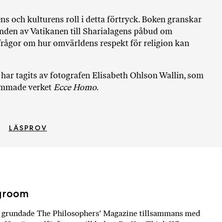
i
T
ns och kulturens roll i detta förtryck. Boken granskar
a
anden av Vatikanen till Sharialagens påbud om
n
frågor om hur omvärldens respekt för religion kan
k
e
har tagits av fotografen Elisabeth Ohlson Wallin, som
ammade verket
Ecce Homo
.
LÄSPROV
groom
grundade The Philosophers’ Magazine tillsammans med