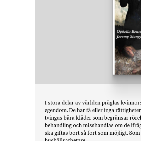
I stora delar av världen präglas kvinno
egendom. De har få eller inga rättigheter,
tvingas bära kläder som begränsar rörels
behandling och misshandlas om de ifråg
ska giftas bort så fort som möjligt. So
hushållsarbetare.