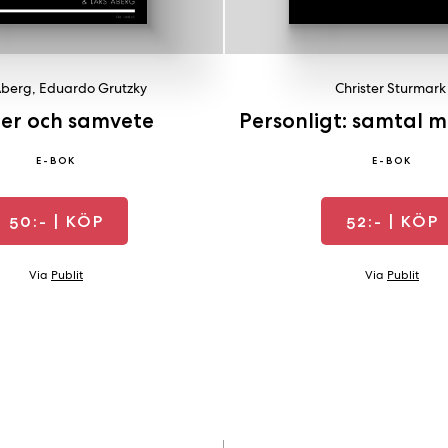
Åberg
,
Eduardo Grutzky
Christer Sturmark
er och samvete
Personligt: samtal m
E-BOK
E-BOK
50:-
| KÖP
52:-
| KÖP
Via
Publit
Via
Publit