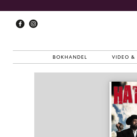
Skip
to
content
BOKHANDEL
VIDEO &