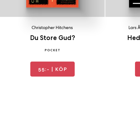
Christopher Hitchens
Lars 
Du Store Gud?
Hed
POCKET
55:-
| KÖP