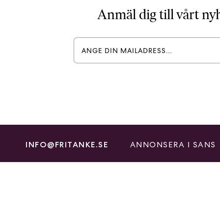
Anmäl dig till vårt n
ANNONSERA I SANS
INFO@FRITANKE.SE